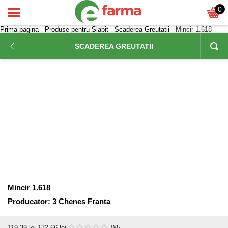
0
Prima pagina
-
Produse pentru Slabit
-
Scaderea Greutatii
- Mincir 1.618
SCADEREA GREUTATII
Mincir 1.618
Producator:
3 Chenes Franta
119,39
lei
132,66 lei
0
/5