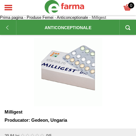
0
Prima pagina
-
Produse Femei
-
Anticonceptionale
- Milligest
ANTICONCEPTIONALE
Milligest
Producator:
Gedeon, Ungaria
29,84
lei
0
/5