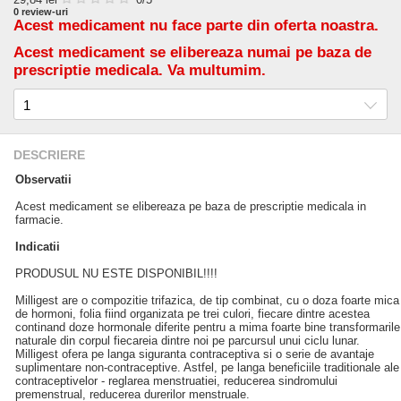
0
review-uri
Acest medicament nu face parte din oferta noastra.
Acest medicament se elibereaza numai pe baza de
prescriptie medicala. Va multumim.
DESCRIERE
Observatii
Acest medicament se elibereaza pe baza de prescriptie medicala in
farmacie.
Indicatii
PRODUSUL NU ESTE DISPONIBIL!!!!
Milligest are o compozitie trifazica, de tip combinat, cu o doza foarte mica
de hormoni, folia fiind organizata pe trei culori, fiecare dintre acestea
continand doze hormonale diferite pentru a mima foarte bine transformarile
naturale din corpul fiecareia dintre noi pe parcursul unui ciclu lunar.
Milligest ofera pe langa siguranta contraceptiva si o serie de avantaje
suplimentare non-contraceptive. Astfel, pe langa beneficiile traditionale ale
contraceptivelor - reglarea menstruatiei, reducerea sindromului
premenstrual, reducerea durerilor menstruale.