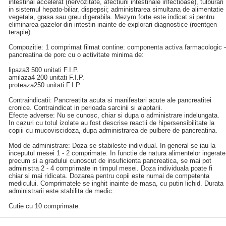
intestinal accelerat (nervozitate, afectiuni intestinale infectioase), tulburari
in sistemul hepato-biliar, dispepsii; administrarea simultana de alimentatie
vegetala, grasa sau greu digerabila. Mezym forte este indicat si pentru
eliminarea gazelor din intestin inainte de explorari diagnostice (roentgen
terapie).
Compozitie: 1 comprimat filmat contine: componenta activa farmacologic -
pancreatina de porc cu o activitate minima de:
lipaza3 500 unitati F.I.P.
amilaza4 200 unitati F.I.P.
proteaza250 unitati F.I.P.
Contraindicatii: Pancreatita acuta si manifestari acute ale pancreatitei
cronice. Contraindicat in perioada sarcinii si alaptarii.
Efecte adverse: Nu se cunosc, chiar si dupa o administrare indelungata.
In cazuri cu totul izolate au fost descrise reactii de hipersensibilitate la
copiii cu mucoviscidoza, dupa administrarea de pulbere de pancreatina.
Mod de administrare: Doza se stabileste individual. In general se iau la
inceputul mesei 1 - 2 comprimate. In functie de natura alimentelor ingerate
precum si a gradului cunoscut de insuficienta pancreatica, se mai pot
administra 2 - 4 comprimate in timpul mesei. Doza individuala poate fi
chiar si mai ridicata. Dozarea pentru copii este numai de competenta
medicului. Comprimatele se inghit inainte de masa, cu putin lichid. Durata
administrarii este stabilita de medic.
Cutie cu 10 comprimate.