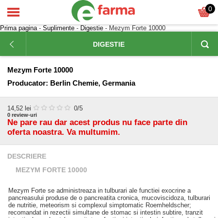
0
Prima pagina
-
Suplimente
-
Digestie
- Mezym Forte 10000
DIGESTIE
Mezym Forte 10000
Producator:
Berlin Chemie, Germania
14,52
lei
0
/5
0
review-uri
Ne pare rau dar acest produs nu face parte din
oferta noastra. Va multumim.
DESCRIERE
MEZYM FORTE 10000
Mezym Forte se administreaza in tulburari ale functiei exocrine a
pancreasului produse de o pancreatita cronica, mucoviscidoza, tulburari
de nutritie, meteorism si complexul simptomatic Roemheldscher;
recomandat in rezectii simultane de stomac si intestin subtire, tranzit