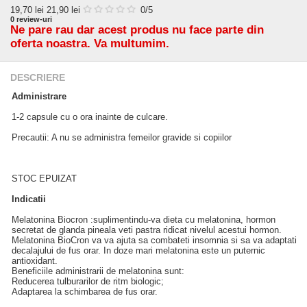
19,70
lei
21,90 lei
0
/5
0
review-uri
Ne pare rau dar acest produs nu face parte din
oferta noastra. Va multumim.
DESCRIERE
Administrare
1-2 capsule cu o ora inainte de culcare.
Precautii: A nu se administra femeilor gravide si copiilor
STOC EPUIZAT
Indicatii
Melatonina Biocron :suplimentindu-va dieta cu melatonina, hormon
secretat de glanda pineala veti pastra ridicat nivelul acestui hormon.
Melatonina BioCron va va ajuta sa combateti insomnia si sa va adaptati
decalajului de fus orar. In doze mari melatonina este un puternic
antioxidant.
Beneficiile administrarii de melatonina sunt:
Reducerea tulburarilor de ritm biologic;
Adaptarea la schimbarea de fus orar.