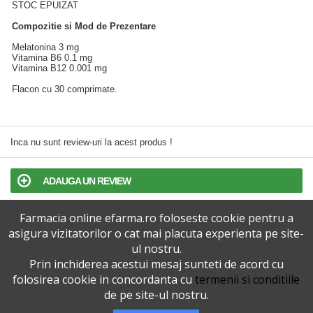
STOC EPUIZAT
Compozitie si Mod de Prezentare
Melatonina 3 mg
Vitamina B6 0.1 mg
Vitamina B12 0.001 mg
Flacon cu 30 comprimate.
Inca nu sunt review-uri la acest produs !
ADAUGA UN REVIEW
Farmacia online efarma.ro foloseste cookie pentru a
TERMENI SI CONDITII
asigura vizitatorilor o cat mai placuta experienta pe site-
ul nostru.
POLITICA DE CONFIDENTIALITATE
Prin inchiderea acestui mesaj sunteti de acord cu
folosirea cookie in concordanta cu
termenii si conditiile
VERSIUNEA DESKTOP
de pe site-ul nostru.