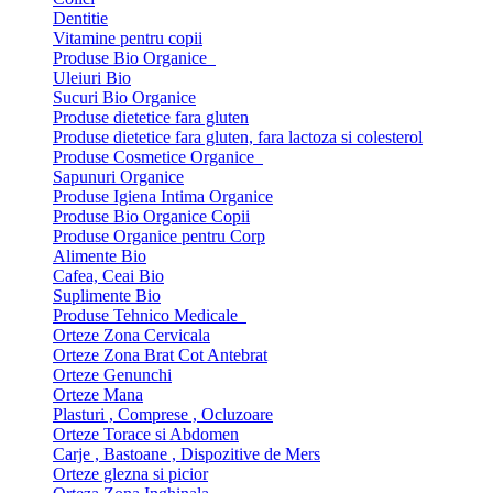
Dentitie
Vitamine pentru copii
Produse Bio Organice
Uleiuri Bio
Sucuri Bio Organice
Produse dietetice fara gluten
Produse dietetice fara gluten, fara lactoza si colesterol
Produse Cosmetice Organice
Sapunuri Organice
Produse Igiena Intima Organice
Produse Bio Organice Copii
Produse Organice pentru Corp
Alimente Bio
Cafea, Ceai Bio
Suplimente Bio
Produse Tehnico Medicale
Orteze Zona Cervicala
Orteze Zona Brat Cot Antebrat
Orteze Genunchi
Orteze Mana
Plasturi , Comprese , Ocluzoare
Orteze Torace si Abdomen
Carje , Bastoane , Dispozitive de Mers
Orteze glezna si picior