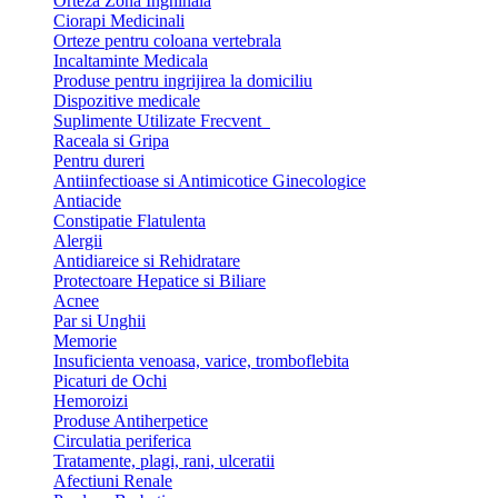
Orteza Zona Inghinala
Ciorapi Medicinali
Orteze pentru coloana vertebrala
Incaltaminte Medicala
Produse pentru ingrijirea la domiciliu
Dispozitive medicale
Suplimente Utilizate Frecvent
Raceala si Gripa
Pentru dureri
Antiinfectioase si Antimicotice Ginecologice
Antiacide
Constipatie Flatulenta
Alergii
Antidiareice si Rehidratare
Protectoare Hepatice si Biliare
Acnee
Par si Unghii
Memorie
Insuficienta venoasa, varice, tromboflebita
Picaturi de Ochi
Hemoroizi
Produse Antiherpetice
Circulatia periferica
Tratamente, plagi, rani, ulceratii
Afectiuni Renale