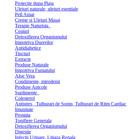
Protectie dupa Plaja
Uleiuri naturale, uleiuri esentiale
Pell Amar
Creme si Uleiuri Masaj
Terapie Naturista
Ceaiuri
Detoxifierea Organismului
Impotriva Durerilor
Antidiabetice
Tincturi
Extracte
Produse Naturale
Impotriva Fumatului
Aloe Vera
Condimente, mirodenii
Produse Apicole
Suplimente
Colesterol
Antistres , Tulburari de Somn, Tulburari de Ritm Cardiac
Imunitate
Prostata
Tonifiere Generala
Detoxifierea Organismului
Digestie
Infectii Urinare, Litiaza Renala