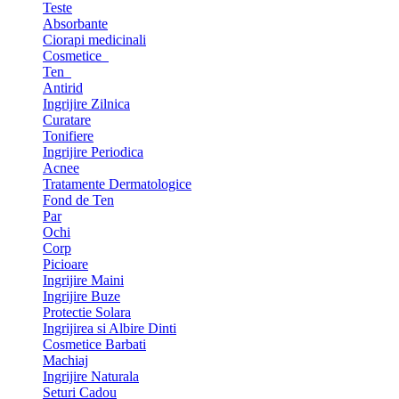
Teste
Absorbante
Ciorapi medicinali
Cosmetice
Ten
Antirid
Ingrijire Zilnica
Curatare
Tonifiere
Ingrijire Periodica
Acnee
Tratamente Dermatologice
Fond de Ten
Par
Ochi
Corp
Picioare
Ingrijire Maini
Ingrijire Buze
Protectie Solara
Ingrijirea si Albire Dinti
Cosmetice Barbati
Machiaj
Ingrijire Naturala
Seturi Cadou