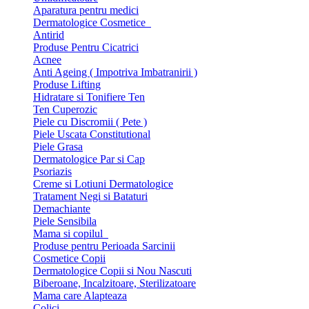
Aparatura pentru medici
Dermatologice Cosmetice
Antirid
Produse Pentru Cicatrici
Acnee
Anti Ageing ( Impotriva Imbatranirii )
Produse Lifting
Hidratare si Tonifiere Ten
Ten Cuperozic
Piele cu Discromii ( Pete )
Piele Uscata Constitutional
Piele Grasa
Dermatologice Par si Cap
Psoriazis
Creme si Lotiuni Dermatologice
Tratament Negi si Bataturi
Demachiante
Piele Sensibila
Mama si copilul
Produse pentru Perioada Sarcinii
Cosmetice Copii
Dermatologice Copii si Nou Nascuti
Biberoane, Incalzitoare, Sterilizatoare
Mama care Alapteaza
Colici