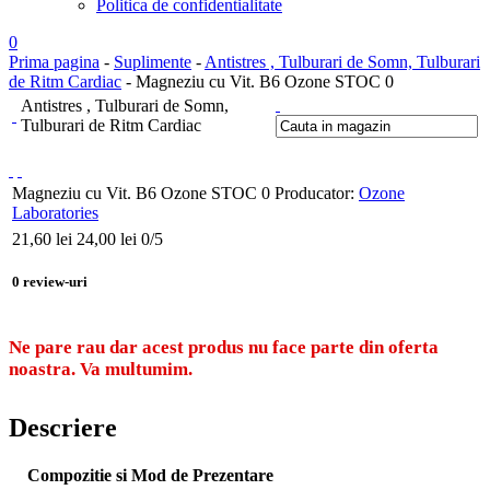
Politica de confidentialitate
0
Prima pagina
-
Suplimente
-
Antistres , Tulburari de Somn, Tulburari
de Ritm Cardiac
- Magneziu cu Vit. B6 Ozone STOC 0
Antistres , Tulburari de Somn,
Tulburari de Ritm Cardiac
Magneziu cu Vit. B6 Ozone STOC 0
Producator:
Ozone
Laboratories
21,60
lei
24,00 lei
0
/5
0
review-uri
Ne pare rau dar acest produs nu face parte din oferta
noastra. Va multumim.
Descriere
Compozitie si Mod de Prezentare