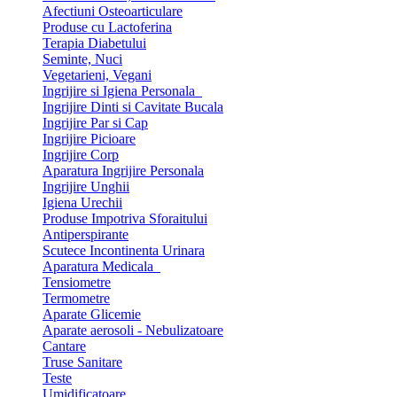
Afectiuni Osteoarticulare
Produse cu Lactoferina
Terapia Diabetului
Seminte, Nuci
Vegetarieni, Vegani
Ingrijire si Igiena Personala
Ingrijire Dinti si Cavitate Bucala
Ingrijire Par si Cap
Ingrijire Picioare
Ingrijire Corp
Aparatura Ingrijire Personala
Ingrijire Unghii
Igiena Urechii
Produse Impotriva Sforaitului
Antiperspirante
Scutece Incontinenta Urinara
Aparatura Medicala
Tensiometre
Termometre
Aparate Glicemie
Aparate aerosoli - Nebulizatoare
Cantare
Truse Sanitare
Teste
Umidificatoare