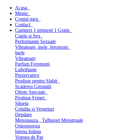
Acasa
Meniu
Contul meu
Contact
Cumperi 1 primesti 1 Gratis
Cuplu si Sex
Performante Sexuale
Vibratoare, inele, feromoni
Inele
Vibratoare
Parfum Feromoni
Lubrifiante
Prezervative
Produse pentru Slabit
Scaderea Greutatii
Oferte Speciale
Produse Femei
Silueta
Celulita si Vergeturi
Depilare
Menopauza , Tulburari Menstruale
Osteoporoza
Igiena Intima
Vopsea de Par