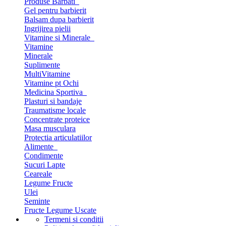
Produse Barbati
Gel pentru barbierit
Balsam dupa barbierit
Ingrijirea pielii
Vitamine si Minerale
Vitamine
Minerale
Suplimente
MultiVitamine
Vitamine pt Ochi
Medicina Sportiva
Plasturi si bandaje
Traumatisme locale
Concentrate proteice
Masa musculara
Protectia articulatiilor
Alimente
Condimente
Sucuri Lapte
Ceareale
Legume Fructe
Ulei
Seminte
Fructe Legume Uscate
Termeni si conditii