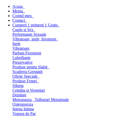
Acasa
Meniu
Contul meu
Contact
Cumperi 1 primesti 1 Gratis
Cuplu si Sex
Performante Sexuale
Vibratoare, inele, feromoni
Inele
Vibratoare
Parfum Feromoni
Lubrifiante
Prezervative
Produse pentru Slabit
Scaderea Greutatii
Oferte Speciale
Produse Femei
Silueta
Celulita si Vergeturi
Depilare
Menopauza , Tulburari Menstruale
Osteoporoza
Igiena Intima
Vopsea de Par