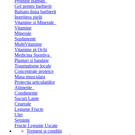
Produse Barbati
Gel pentru barbierit
Balsam dupa barbierit
Ingrijirea pielii
Vitamine si Minerale
Vitamine
Minerale
Suplimente
MultiVitamine
Vitamine pt Ochi
Medicina Sportiva
Plasturi si bandaje
Traumatisme locale
Concentrate proteice
Masa musculara
Protectia articulatiilor
Alimente
Condimente
Sucuri Lapte
Ceareale
Legume Fructe
Ulei
Seminte
Fructe Legume Uscate
Termeni si conditii