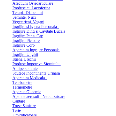
Afectiuni Osteoarticulare
Produse cu Lactoferina
Terapia Diabetului
Seminte, Nuci
Vegetarieni, Vegani
Ingrijire si Igiena Personala
Ingrijire Dinti si Cavitate Bucala
Ingrijire Par si Cap
Ingrijire Picioare
Ingrijire Corp
Aparatura Ingrijire Personala
Ingrijire Unghii
Igiena Urechii
Produse Impotriva Sforaitului
Antiperspirante
Scutece Incontinenta Urinara
Aparatura Medicala
Tensiometre
Termometre
Aparate Glicemie
Aparate aerosoli - Nebulizatoare
Cantare
Truse Sanitare
Teste
Umidificatoare