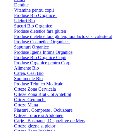
Dentitie
Vitamine pentru copii
Produse Bio Organice
Uleiuri Bio
Sucuri Bio Organice
Produse dietetice fara gluten
Produse dietetice fara gluten, fara lactoza si colesterol
Produse Cosmetice Organice
Sapunuri Organice
Produse Igiena Intima Organice
Produse Bio Organice Copii
Produse Organice pentru Corp
Alimente Bio
Cafea, Ceai Bio
Suplimente Bio
Produse Tehnico Medicale
Orteze Zona Cervicala
Orteze Zona Brat Cot Antebrat
Orteze Genunchi
Orteze Mana
Plasturi , Comprese , Ocluzoare
Orteze Torace si Abdomen
Carje , Bastoane , Dispozitive de Mers
Orteze glezna si picior