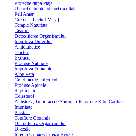
Protectie dupa Plaja
Uleiuri naturale, uleiuri esentiale
Pell Amar
Creme si Uleiuri Masaj
Terapie Naturista
Ceaiuri
Detoxifierea Organismului
Impotriva Durerilor
Antidiabetice
Tincturi
Extracte
Produse Naturale
Impotriva Fumatului
Aloe Vera
Condimente, mirodenii
Produse Apicole
Suplimente
Colesterol
Antistres , Tulburari de Somn, Tulburari de Ritm Cardiac
Imunitate
Prostata
Tonifiere Generala
Detoxifierea Organismului
Digestie
Infectii Urinare, Litiaza Renala