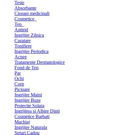
Teste
Absorbante
Ciorapi medicinali
Cosmetice
Ten
Antirid
Ingrijire Zilnica
Curatare
Tonifiere
Ingrijire Periodica
Acnee
Tratamente Dermatologice
Fond de Ten
Par
Ochi
Corp
Picioare
Ingrijire Maini
Ingrijire Buze
Protectie Solara
Ingrijirea si Albire Dinti
Cosmetice Barbati
Machiaj
Ingrijire Naturala
Seturi Cadou