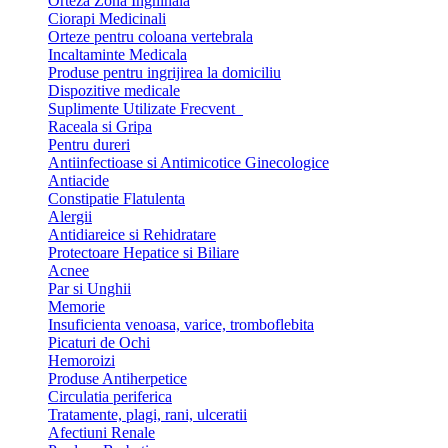
Orteza Zona Inghinala
Ciorapi Medicinali
Orteze pentru coloana vertebrala
Incaltaminte Medicala
Produse pentru ingrijirea la domiciliu
Dispozitive medicale
Suplimente Utilizate Frecvent
Raceala si Gripa
Pentru dureri
Antiinfectioase si Antimicotice Ginecologice
Antiacide
Constipatie Flatulenta
Alergii
Antidiareice si Rehidratare
Protectoare Hepatice si Biliare
Acnee
Par si Unghii
Memorie
Insuficienta venoasa, varice, tromboflebita
Picaturi de Ochi
Hemoroizi
Produse Antiherpetice
Circulatia periferica
Tratamente, plagi, rani, ulceratii
Afectiuni Renale