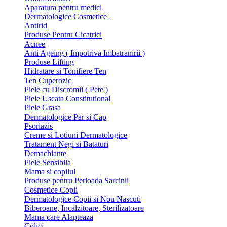
Aparatura pentru medici
Dermatologice Cosmetice
Antirid
Produse Pentru Cicatrici
Acnee
Anti Ageing ( Impotriva Imbatranirii )
Produse Lifting
Hidratare si Tonifiere Ten
Ten Cuperozic
Piele cu Discromii ( Pete )
Piele Uscata Constitutional
Piele Grasa
Dermatologice Par si Cap
Psoriazis
Creme si Lotiuni Dermatologice
Tratament Negi si Bataturi
Demachiante
Piele Sensibila
Mama si copilul
Produse pentru Perioada Sarcinii
Cosmetice Copii
Dermatologice Copii si Nou Nascuti
Biberoane, Incalzitoare, Sterilizatoare
Mama care Alapteaza
Colici