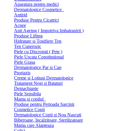
Aparatura pentru medici
Dermatologice Cosmetice
Antirid
Produse Pentru Cicatrici
Acnee
Anti Ageing ( Impotriva Imbatranirii )
Produse Lifting
Hidratare si Tonifiere Ten
Ten Cuperozic
Piele cu Discromii ( Pete )
Piele Uscata Constitutional
Piele Grasa
Dermatologice Par si Cap
Psoriazis
Creme si Lotiuni Dermatologice
Tratament Negi si Bataturi
Demachiante
Piele Sensibila
Mama si copilul
Produse pentru Perioada Sarcinii
Cosmetice Copii
Dermatologice Copii si Nou Nascuti
Biberoane, Incalzitoare, Sterilizatoare
Mama care Alapteaza
Colici