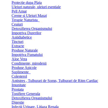
Protectie dupa Plaja
Uleiuri naturale, uleiuri esentiale
Pell Amar
Creme si Uleiuri Masaj
Terapie Naturista
Ceaiuri
Detoxifierea Organismului
Impotriva Durerilor
Antidiabetice
Tincturi
Extracte
Produse Naturale
Impotriva Fumatului
Aloe Vera
Condimente, mirodenii
Produse Apicole
Suplimente
Colesterol
Antistres , Tulburari de Somn, Tulburari de Ritm Cardiac
Imunitate
Prostata
Tonifiere Generala
Detoxifierea Organismului
Digestie
Infectii Urinare, Litiaza Renala