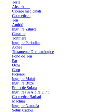
Teste
Absorbante
Ciorapi medicinali
Cosmetice
Ten
Antirid
Ingrijire Zilnica
Curatare
Tonifiere
Ingrijire Periodica
Acnee
Tratamente Dermatologice
Fond de Ten
Par
Ochi
Corp
Picioare
Ingrijire Maini
Ingrijire Buze
Protectie Solara
Ingrijirea si Albire Dinti
Cosmetice Barbati
Machiaj
Ingrijire Naturala
Seturi Cadou