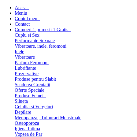
Acasa
Meniu
Contul meu
Contact
Cumperi 1 primesti 1 Gratis
Cuplu si Sex
Performante Sexuale
Vibratoare, inele, feromoni
Inele
Vibratoare
Parfum Feromoni
Lubrifiante
Prezervative
Produse pentru Slabit
Scaderea Greutatii
Oferte Speciale
Produse Femei
Silueta
Celulita si Vergeturi
Depilare
Menopauza , Tulburari Menstruale
Osteoporoza
Igiena Intima
Vopsea de Par