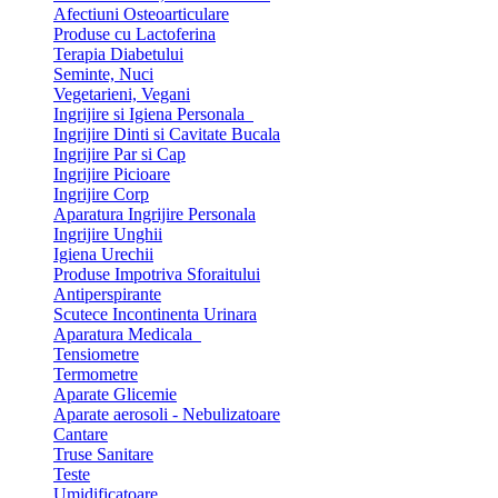
Afectiuni Osteoarticulare
Produse cu Lactoferina
Terapia Diabetului
Seminte, Nuci
Vegetarieni, Vegani
Ingrijire si Igiena Personala
Ingrijire Dinti si Cavitate Bucala
Ingrijire Par si Cap
Ingrijire Picioare
Ingrijire Corp
Aparatura Ingrijire Personala
Ingrijire Unghii
Igiena Urechii
Produse Impotriva Sforaitului
Antiperspirante
Scutece Incontinenta Urinara
Aparatura Medicala
Tensiometre
Termometre
Aparate Glicemie
Aparate aerosoli - Nebulizatoare
Cantare
Truse Sanitare
Teste
Umidificatoare