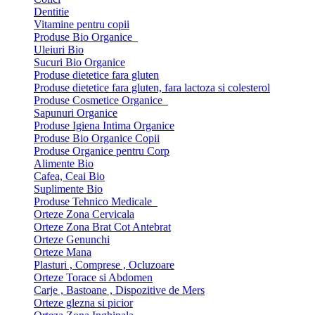
Dentitie
Vitamine pentru copii
Produse Bio Organice
Uleiuri Bio
Sucuri Bio Organice
Produse dietetice fara gluten
Produse dietetice fara gluten, fara lactoza si colesterol
Produse Cosmetice Organice
Sapunuri Organice
Produse Igiena Intima Organice
Produse Bio Organice Copii
Produse Organice pentru Corp
Alimente Bio
Cafea, Ceai Bio
Suplimente Bio
Produse Tehnico Medicale
Orteze Zona Cervicala
Orteze Zona Brat Cot Antebrat
Orteze Genunchi
Orteze Mana
Plasturi , Comprese , Ocluzoare
Orteze Torace si Abdomen
Carje , Bastoane , Dispozitive de Mers
Orteze glezna si picior