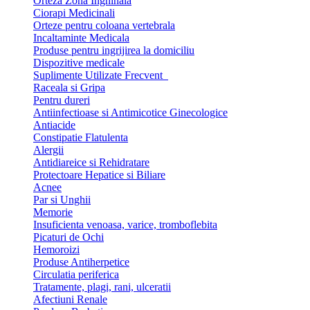
Orteza Zona Inghinala
Ciorapi Medicinali
Orteze pentru coloana vertebrala
Incaltaminte Medicala
Produse pentru ingrijirea la domiciliu
Dispozitive medicale
Suplimente Utilizate Frecvent
Raceala si Gripa
Pentru dureri
Antiinfectioase si Antimicotice Ginecologice
Antiacide
Constipatie Flatulenta
Alergii
Antidiareice si Rehidratare
Protectoare Hepatice si Biliare
Acnee
Par si Unghii
Memorie
Insuficienta venoasa, varice, tromboflebita
Picaturi de Ochi
Hemoroizi
Produse Antiherpetice
Circulatia periferica
Tratamente, plagi, rani, ulceratii
Afectiuni Renale