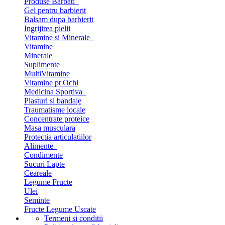
Produse Barbati
Gel pentru barbierit
Balsam dupa barbierit
Ingrijirea pielii
Vitamine si Minerale
Vitamine
Minerale
Suplimente
MultiVitamine
Vitamine pt Ochi
Medicina Sportiva
Plasturi si bandaje
Traumatisme locale
Concentrate proteice
Masa musculara
Protectia articulatiilor
Alimente
Condimente
Sucuri Lapte
Ceareale
Legume Fructe
Ulei
Seminte
Fructe Legume Uscate
Termeni si conditii