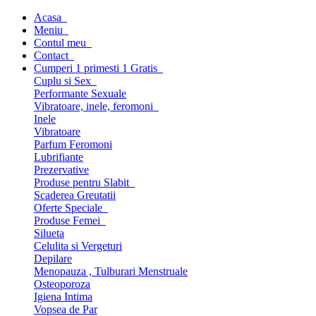
Acasa
Meniu
Contul meu
Contact
Cumperi 1 primesti 1 Gratis
Cuplu si Sex
Performante Sexuale
Vibratoare, inele, feromoni
Inele
Vibratoare
Parfum Feromoni
Lubrifiante
Prezervative
Produse pentru Slabit
Scaderea Greutatii
Oferte Speciale
Produse Femei
Silueta
Celulita si Vergeturi
Depilare
Menopauza , Tulburari Menstruale
Osteoporoza
Igiena Intima
Vopsea de Par