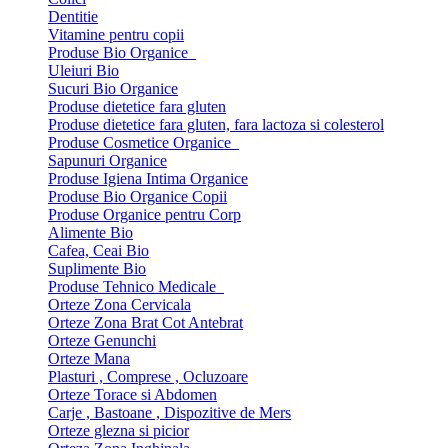
Dentitie
Vitamine pentru copii
Produse Bio Organice
Uleiuri Bio
Sucuri Bio Organice
Produse dietetice fara gluten
Produse dietetice fara gluten, fara lactoza si colesterol
Produse Cosmetice Organice
Sapunuri Organice
Produse Igiena Intima Organice
Produse Bio Organice Copii
Produse Organice pentru Corp
Alimente Bio
Cafea, Ceai Bio
Suplimente Bio
Produse Tehnico Medicale
Orteze Zona Cervicala
Orteze Zona Brat Cot Antebrat
Orteze Genunchi
Orteze Mana
Plasturi , Comprese , Ocluzoare
Orteze Torace si Abdomen
Carje , Bastoane , Dispozitive de Mers
Orteze glezna si picior