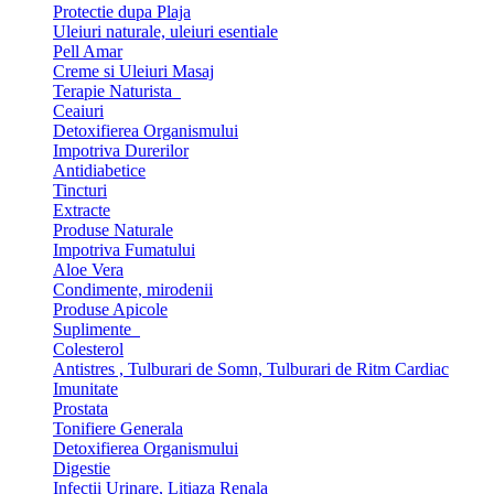
Protectie dupa Plaja
Uleiuri naturale, uleiuri esentiale
Pell Amar
Creme si Uleiuri Masaj
Terapie Naturista
Ceaiuri
Detoxifierea Organismului
Impotriva Durerilor
Antidiabetice
Tincturi
Extracte
Produse Naturale
Impotriva Fumatului
Aloe Vera
Condimente, mirodenii
Produse Apicole
Suplimente
Colesterol
Antistres , Tulburari de Somn, Tulburari de Ritm Cardiac
Imunitate
Prostata
Tonifiere Generala
Detoxifierea Organismului
Digestie
Infectii Urinare, Litiaza Renala