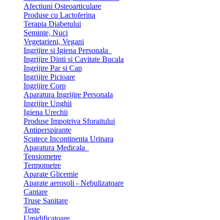
Afectiuni Osteoarticulare
Produse cu Lactoferina
Terapia Diabetului
Seminte, Nuci
Vegetarieni, Vegani
Ingrijire si Igiena Personala
Ingrijire Dinti si Cavitate Bucala
Ingrijire Par si Cap
Ingrijire Picioare
Ingrijire Corp
Aparatura Ingrijire Personala
Ingrijire Unghii
Igiena Urechii
Produse Impotriva Sforaitului
Antiperspirante
Scutece Incontinenta Urinara
Aparatura Medicala
Tensiometre
Termometre
Aparate Glicemie
Aparate aerosoli - Nebulizatoare
Cantare
Truse Sanitare
Teste
Umidificatoare