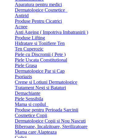
Aparatura pentru medici
Dermatologice Cosmetice
Antirid
Produse Pentru Cicatrici
Acnee
Anti Ageing ( Impotriva Imbatranirii )
Produse Lifting
Hidratare si Tonifiere Ten
Ten Cuperozic
Piele cu Discromii ( Pete )
Piele Uscata Constitutional
Piele Grasa
Dermatologice Par si Cap
Psoriazis
Creme si Lotiuni Dermatologice
Tratament Negi si Bataturi
Demachiante
Piele Sensibila
Mama si copilul
Produse pentru Perioada Sarcinii
Cosmetice Copii
Dermatologice Copii si Nou Nascuti
Biberoane, Incalzitoare, Sterilizatoare
Mama care Alapteaza
Colici