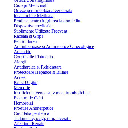
Orteza Zona Inghinala
Ciorapi Medicinali
Orteze pentru coloana vertebrala
Incaltaminte Medicala
Produse pentru ingrijirea la domiciliu
Dispozitive medicale
Suplimente Utilizate Frecvent
Raceala si Gripa
Pentru dureri
Antiinfectioase si Antimicotice Ginecologice
Antiacide
Constipatie Flatulenta
Alergii
Antidiareice si Rehidratare
Protectoare Hepatice si Biliare
Acnee
Par si Unghii
Memorie
Insuficienta venoasa, varice, tromboflebita
Picaturi de Ochi
Hemoroizi
Produse Antiherpetice
Circulatia periferica
Tratamente, plagi, rani, ulceratii
Afectiuni Renale