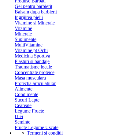
Produse Barbati
Gel pentru barbierit
Balsam dupa barbierit
Ingrijirea pielii
Vitamine si Minerale
Vitamine
Minerale
Suplimente
MultiVitamine
Vitamine pt Ochi
Medicina Sportiva
Plasturi si bandaje
Traumatisme locale
Concentrate proteice
Masa musculara
Protectia articulatiilor
Alimente
Condimente
Sucuri Lapte
Ceareale
Legume Fructe
Ulei
Seminte
Fructe Legume Uscate
Termeni si conditii