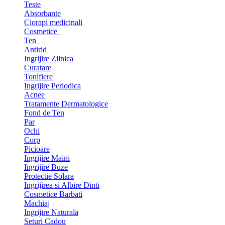
Teste
Absorbante
Ciorapi medicinali
Cosmetice
Ten
Antirid
Ingrijire Zilnica
Curatare
Tonifiere
Ingrijire Periodica
Acnee
Tratamente Dermatologice
Fond de Ten
Par
Ochi
Corp
Picioare
Ingrijire Maini
Ingrijire Buze
Protectie Solara
Ingrijirea si Albire Dinti
Cosmetice Barbati
Machiaj
Ingrijire Naturala
Seturi Cadou