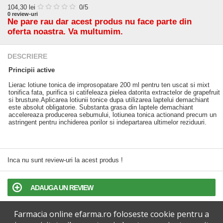
104,30
lei
0
/5
0
review-uri
Ne pare rau dar acest produs nu face parte din
oferta noastra. Va multumim.
DESCRIERE
Principii active
Lierac lotiune tonica de improsopatare 200 ml pentru ten uscat si mixt
tonifica fata, purifica si catifeleaza pielea datorita extractelor de grapefruit
si brusture.Aplicarea lotiunii tonice dupa utilizarea laptelui demachiant
este absolut obligatorie. Substanta grasa din laptele demachiant
accelereaza producerea sebumului, lotiunea tonica actionand precum un
astringent pentru inchiderea porilor si indepartarea ultimelor reziduuri.
Inca nu sunt review-uri la acest produs !
ADAUGA UN REVIEW
Farmacia online efarma.ro foloseste cookie pentru a
TERMENI SI CONDITII