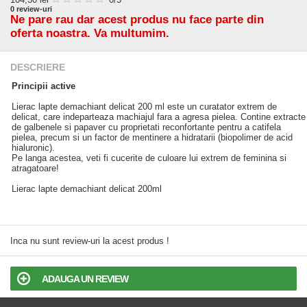
0
review-uri
Ne pare rau dar acest produs nu face parte din
oferta noastra. Va multumim.
DESCRIERE
Principii active
Lierac lapte demachiant delicat 200 ml este un curatator extrem de
delicat, care indeparteaza machiajul fara a agresa pielea. Contine extracte
de galbenele si papaver cu proprietati reconfortante pentru a catifela
pielea, precum si un factor de mentinere a hidratarii (biopolimer de acid
hialuronic).
Pe langa acestea, veti fi cucerite de culoare lui extrem de feminina si
atragatoare!
Lierac lapte demachiant delicat 200ml
Inca nu sunt review-uri la acest produs !
ADAUGA UN REVIEW