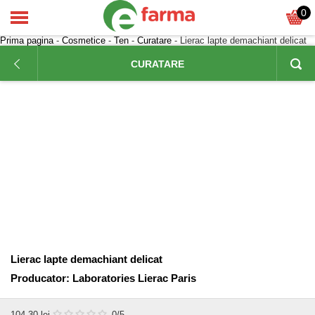
0
Prima pagina
-
Cosmetice
-
Ten
-
Curatare
- Lierac lapte demachiant delicat
CURATARE
Lierac lapte demachiant delicat
Producator:
Laboratories Lierac Paris
104,30
lei
0
/5