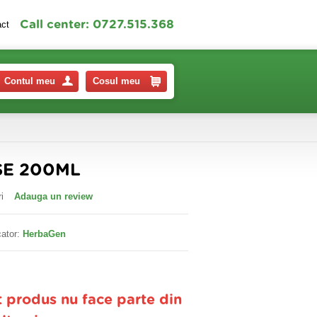
Call center: 0727.515.368
act
Contul meu
Cosul meu
SE 200ML
i
Adauga un review
ator:
HerbaGen
t produs nu face parte din