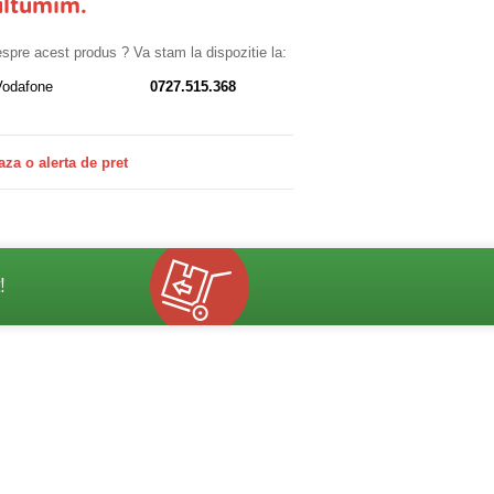
ultumim.
despre acest produs ? Va stam la dispozitie la:
Vodafone
0727.515.368
aza o alerta de pret
!