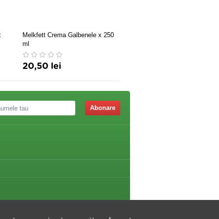
x
Melkfett Crema Galbenele x 250
HYALURONIC CREMA ANT
ml
ZI 50ML
20,50 lei
39,90 lei
Abonare