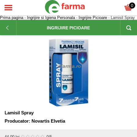
0
Prima pagina
-
Ingrijire si Igiena Personala
-
Ingrijire Picioare
- Lamisil Spray
INGRIJIRE PICIOARE
Lamisil Spray
Producator:
Novartis Elvetia
44,00
lei
0
/5