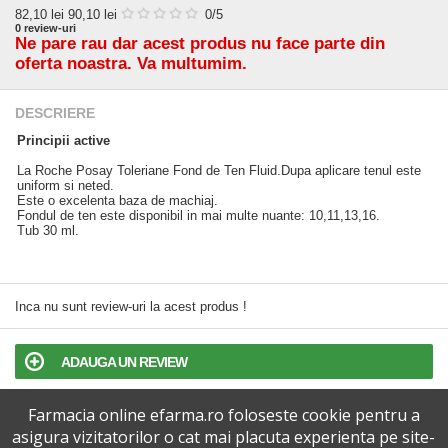
82,10
lei
90,10 lei
0
/5
0
review-uri
Ne pare rau dar acest produs nu face parte din
oferta noastra. Va multumim.
DESCRIERE
Principii active
La Roche Posay Toleriane Fond de Ten Fluid.Dupa aplicare tenul este
uniform si neted.
Este o excelenta baza de machiaj.
Fondul de ten este disponibil in mai multe nuante: 10,11,13,16.
Tub 30 ml.
Inca nu sunt review-uri la acest produs !
ADAUGA UN REVIEW
Farmacia online efarma.ro foloseste cookie pentru a
TERMENI SI CONDITII
asigura vizitatorilor o cat mai placuta experienta pe site-