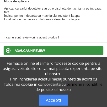
Mode de aplicare
Aplicati cu varful degetelor sau cu o discheta demachianta pe intreaga
fata .
Indicat pentru indepartarea machiajului rezistent la apa.
Finalizati demachierea cu lotiunea calmanta fiziologica.
Inca nu sunt review-uri la acest produs !
ADAUGA UN REVIEW
Farmacia online efarma.ro foloseste cookie pentru a
TERMENI SI CONDITII
asigura vizitatorilor o cat mai placuta experienta pe site-
ul nostru.
POLITICA DE CONFIDENTIALITATE
Prin inchiderea acestui mesaj sunteti de acord cu
folosirea cookie in concordanta cu
termenii si conditiile
VERSIUNEA DESKTOP
de pe site-ul nostru.
Accept!
Telefoane eFarma:
0727515368
Dreptul de autor © efarma.ro - Toate Drepturile Rezervate.