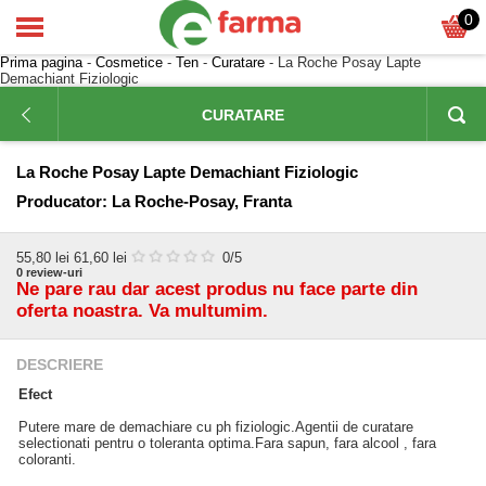
0
Prima pagina
-
Cosmetice
-
Ten
-
Curatare
- La Roche Posay Lapte
Demachiant Fiziologic
CURATARE
La Roche Posay Lapte Demachiant Fiziologic
Producator:
La Roche-Posay, Franta
55,80
lei
61,60 lei
0
/5
0
review-uri
Ne pare rau dar acest produs nu face parte din
oferta noastra. Va multumim.
DESCRIERE
Efect
Putere mare de demachiare cu ph fiziologic.Agentii de curatare
selectionati pentru o toleranta optima.Fara sapun, fara alcool , fara
coloranti.