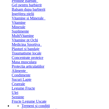
Produse Barbati
Gel pentru barbierit
Balsam dupa barbierit
Ingrijirea pielii
Vitamine si Minerale
Vitamine
Minerale
Suplimente
MultiVitamine
Vitamine pt Ochi
Medicina Sportiva
Plasturi si bandaje
Traumatisme locale
Concentrate proteice
Masa musculara
Protectia articulatiilor
Alimente
Condimente
Sucuri Lapte
Ceareale
Legume Fructe
Ulei
Seminte
Fructe Legume Uscate
Termeni si conditii