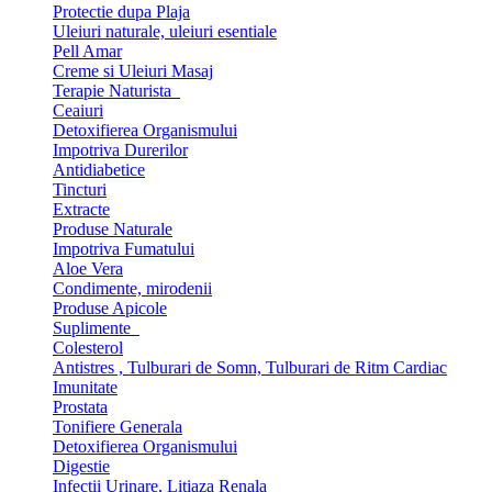
Protectie dupa Plaja
Uleiuri naturale, uleiuri esentiale
Pell Amar
Creme si Uleiuri Masaj
Terapie Naturista
Ceaiuri
Detoxifierea Organismului
Impotriva Durerilor
Antidiabetice
Tincturi
Extracte
Produse Naturale
Impotriva Fumatului
Aloe Vera
Condimente, mirodenii
Produse Apicole
Suplimente
Colesterol
Antistres , Tulburari de Somn, Tulburari de Ritm Cardiac
Imunitate
Prostata
Tonifiere Generala
Detoxifierea Organismului
Digestie
Infectii Urinare, Litiaza Renala