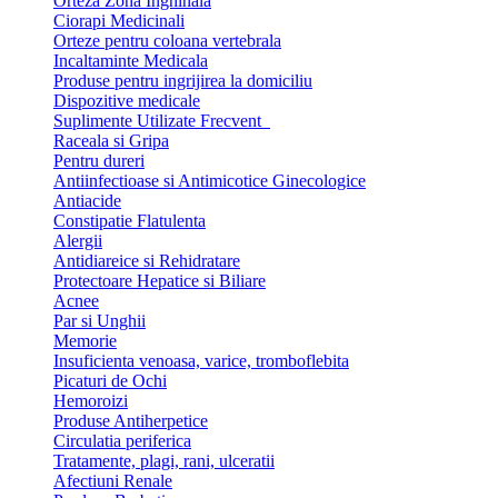
Orteza Zona Inghinala
Ciorapi Medicinali
Orteze pentru coloana vertebrala
Incaltaminte Medicala
Produse pentru ingrijirea la domiciliu
Dispozitive medicale
Suplimente Utilizate Frecvent
Raceala si Gripa
Pentru dureri
Antiinfectioase si Antimicotice Ginecologice
Antiacide
Constipatie Flatulenta
Alergii
Antidiareice si Rehidratare
Protectoare Hepatice si Biliare
Acnee
Par si Unghii
Memorie
Insuficienta venoasa, varice, tromboflebita
Picaturi de Ochi
Hemoroizi
Produse Antiherpetice
Circulatia periferica
Tratamente, plagi, rani, ulceratii
Afectiuni Renale