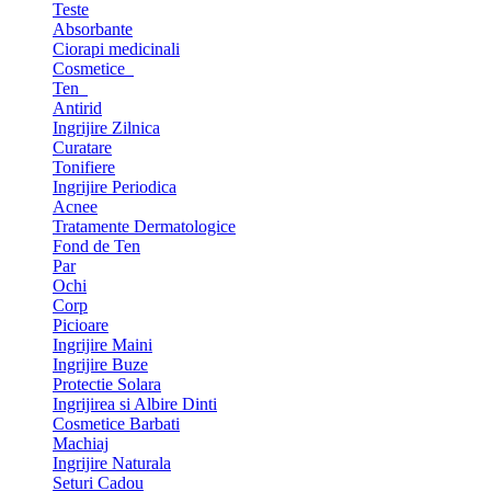
Teste
Absorbante
Ciorapi medicinali
Cosmetice
Ten
Antirid
Ingrijire Zilnica
Curatare
Tonifiere
Ingrijire Periodica
Acnee
Tratamente Dermatologice
Fond de Ten
Par
Ochi
Corp
Picioare
Ingrijire Maini
Ingrijire Buze
Protectie Solara
Ingrijirea si Albire Dinti
Cosmetice Barbati
Machiaj
Ingrijire Naturala
Seturi Cadou