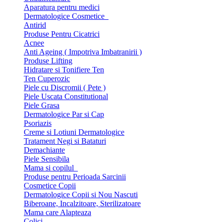
Aparatura pentru medici
Dermatologice Cosmetice
Antirid
Produse Pentru Cicatrici
Acnee
Anti Ageing ( Impotriva Imbatranirii )
Produse Lifting
Hidratare si Tonifiere Ten
Ten Cuperozic
Piele cu Discromii ( Pete )
Piele Uscata Constitutional
Piele Grasa
Dermatologice Par si Cap
Psoriazis
Creme si Lotiuni Dermatologice
Tratament Negi si Bataturi
Demachiante
Piele Sensibila
Mama si copilul
Produse pentru Perioada Sarcinii
Cosmetice Copii
Dermatologice Copii si Nou Nascuti
Biberoane, Incalzitoare, Sterilizatoare
Mama care Alapteaza
Colici