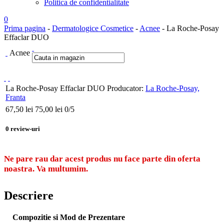
Politica de confidentialitate
0
Prima pagina
-
Dermatologice Cosmetice
-
Acnee
- La Roche-Posay
Effaclar DUO
Acnee
La Roche-Posay Effaclar DUO
Producator:
La Roche-Posay,
Franta
67,50
lei
75,00 lei
0
/5
0
review-uri
Ne pare rau dar acest produs nu face parte din oferta
noastra. Va multumim.
Descriere
Compozitie si Mod de Prezentare