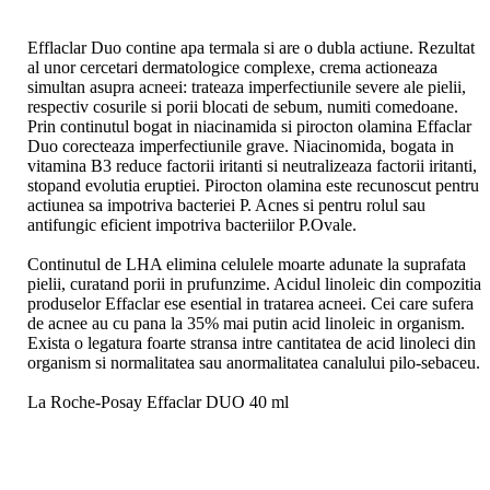
Efflaclar Duo contine apa termala si are o dubla actiune. Rezultat
al unor cercetari dermatologice complexe, crema actioneaza
simultan asupra acneei: trateaza imperfectiunile severe ale pielii,
respectiv cosurile si porii blocati de sebum, numiti comedoane.
Prin continutul bogat in niacinamida si pirocton olamina Effaclar
Duo corecteaza imperfectiunile grave. Niacinomida, bogata in
vitamina B3 reduce factorii iritanti si neutralizeaza factorii iritanti,
stopand evolutia eruptiei. Pirocton olamina este recunoscut pentru
actiunea sa impotriva bacteriei P. Acnes si pentru rolul sau
antifungic eficient impotriva bacteriilor P.Ovale.
Continutul de LHA elimina celulele moarte adunate la suprafata
pielii, curatand porii in prufunzime. Acidul linoleic din compozitia
produselor Effaclar ese esential in tratarea acneei. Cei care sufera
de acnee au cu pana la 35% mai putin acid linoleic in organism.
Exista o legatura foarte stransa intre cantitatea de acid linoleci din
organism si normalitatea sau anormalitatea canalului pilo-sebaceu.
La Roche-Posay Effaclar DUO 40 ml