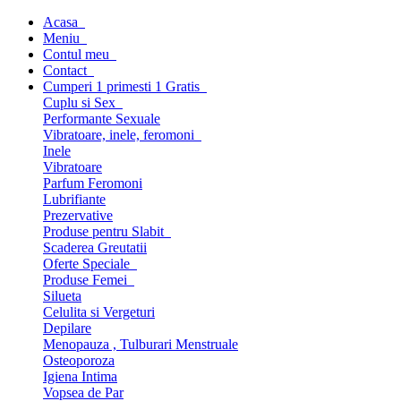
Acasa
Meniu
Contul meu
Contact
Cumperi 1 primesti 1 Gratis
Cuplu si Sex
Performante Sexuale
Vibratoare, inele, feromoni
Inele
Vibratoare
Parfum Feromoni
Lubrifiante
Prezervative
Produse pentru Slabit
Scaderea Greutatii
Oferte Speciale
Produse Femei
Silueta
Celulita si Vergeturi
Depilare
Menopauza , Tulburari Menstruale
Osteoporoza
Igiena Intima
Vopsea de Par