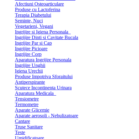
Afectiuni Osteoarticulare
Produse cu Lactoferina
Terapia Diabetului
Seminte, Nuci
Vegetarieni, Vegani
Ingrijire si Igiena Personala
Ingrijire Dinti si Cavitate Bucala
Ingrijire Par si Cap
Ingrijire Picioare
Ingrijire Corp
Aparatura Ingrijire Personala
Ingrijire Unghii
Igiena Urechii
Produse Impotriva Sforaitului
Antiperspirante
Scutece Incontinenta Urinara
Aparatura Medicala
Tensiometre
Termometre
Aparate Glicemie
Aparate aerosoli - Nebulizatoare
Cantare
Truse Sanitare
Teste
Umidificatoare