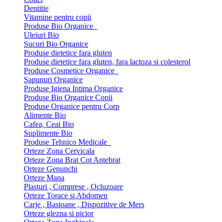
Dentitie
Vitamine pentru copii
Produse Bio Organice
Uleiuri Bio
Sucuri Bio Organice
Produse dietetice fara gluten
Produse dietetice fara gluten, fara lactoza si colesterol
Produse Cosmetice Organice
Sapunuri Organice
Produse Igiena Intima Organice
Produse Bio Organice Copii
Produse Organice pentru Corp
Alimente Bio
Cafea, Ceai Bio
Suplimente Bio
Produse Tehnico Medicale
Orteze Zona Cervicala
Orteze Zona Brat Cot Antebrat
Orteze Genunchi
Orteze Mana
Plasturi , Comprese , Ocluzoare
Orteze Torace si Abdomen
Carje , Bastoane , Dispozitive de Mers
Orteze glezna si picior