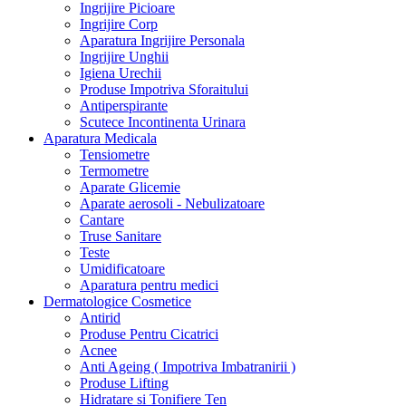
Ingrijire Picioare
Ingrijire Corp
Aparatura Ingrijire Personala
Ingrijire Unghii
Igiena Urechii
Produse Impotriva Sforaitului
Antiperspirante
Scutece Incontinenta Urinara
Aparatura Medicala
Tensiometre
Termometre
Aparate Glicemie
Aparate aerosoli - Nebulizatoare
Cantare
Truse Sanitare
Teste
Umidificatoare
Aparatura pentru medici
Dermatologice Cosmetice
Antirid
Produse Pentru Cicatrici
Acnee
Anti Ageing ( Impotriva Imbatranirii )
Produse Lifting
Hidratare si Tonifiere Ten