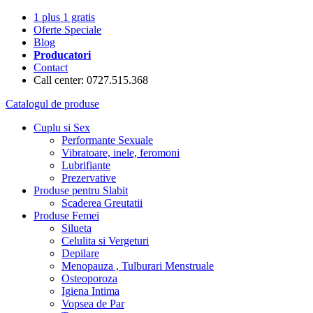
1 plus 1 gratis
Oferte Speciale
Blog
Producatori
Contact
Call center: 0727.515.368
Catalogul de produse
Cuplu si Sex
Performante Sexuale
Vibratoare, inele, feromoni
Lubrifiante
Prezervative
Produse pentru Slabit
Scaderea Greutatii
Produse Femei
Silueta
Celulita si Vergeturi
Depilare
Menopauza , Tulburari Menstruale
Osteoporoza
Igiena Intima
Vopsea de Par