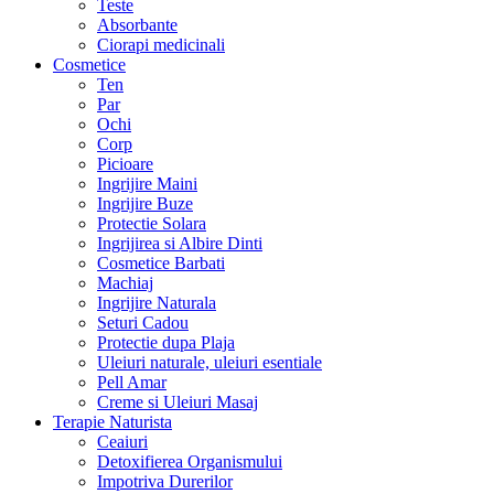
Teste
Absorbante
Ciorapi medicinali
Cosmetice
Ten
Par
Ochi
Corp
Picioare
Ingrijire Maini
Ingrijire Buze
Protectie Solara
Ingrijirea si Albire Dinti
Cosmetice Barbati
Machiaj
Ingrijire Naturala
Seturi Cadou
Protectie dupa Plaja
Uleiuri naturale, uleiuri esentiale
Pell Amar
Creme si Uleiuri Masaj
Terapie Naturista
Ceaiuri
Detoxifierea Organismului
Impotriva Durerilor