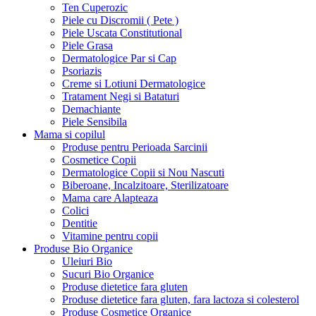
Ten Cuperozic
Piele cu Discromii ( Pete )
Piele Uscata Constitutional
Piele Grasa
Dermatologice Par si Cap
Psoriazis
Creme si Lotiuni Dermatologice
Tratament Negi si Bataturi
Demachiante
Piele Sensibila
Mama si copilul
Produse pentru Perioada Sarcinii
Cosmetice Copii
Dermatologice Copii si Nou Nascuti
Biberoane, Incalzitoare, Sterilizatoare
Mama care Alapteaza
Colici
Dentitie
Vitamine pentru copii
Produse Bio Organice
Uleiuri Bio
Sucuri Bio Organice
Produse dietetice fara gluten
Produse dietetice fara gluten, fara lactoza si colesterol
Produse Cosmetice Organice