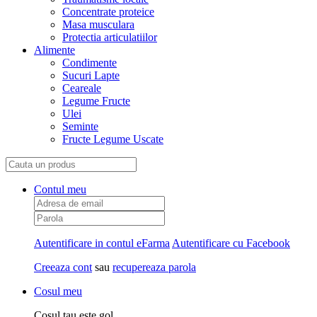
Concentrate proteice
Masa musculara
Protectia articulatiilor
Alimente
Condimente
Sucuri Lapte
Ceareale
Legume Fructe
Ulei
Seminte
Fructe Legume Uscate
Contul meu
Autentificare in contul eFarma
Autentificare cu Facebook
Creeaza cont
sau
recupereaza parola
Cosul meu
Cosul tau este gol