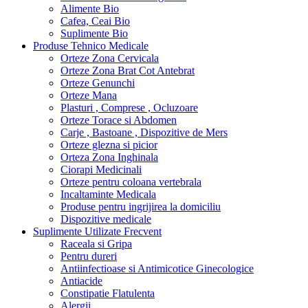
Alimente Bio
Cafea, Ceai Bio
Suplimente Bio
Produse Tehnico Medicale
Orteze Zona Cervicala
Orteze Zona Brat Cot Antebrat
Orteze Genunchi
Orteze Mana
Plasturi , Comprese , Ocluzoare
Orteze Torace si Abdomen
Carje , Bastoane , Dispozitive de Mers
Orteze glezna si picior
Orteza Zona Inghinala
Ciorapi Medicinali
Orteze pentru coloana vertebrala
Incaltaminte Medicala
Produse pentru ingrijirea la domiciliu
Dispozitive medicale
Suplimente Utilizate Frecvent
Raceala si Gripa
Pentru dureri
Antiinfectioase si Antimicotice Ginecologice
Antiacide
Constipatie Flatulenta
Alergii