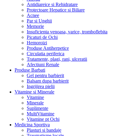
Antidiareice si Rehidratare
Protectoare Hepatice si Biliare
Acnee
Par si Unghii
Memorie
Insuficienta venoasa, varice, tromboflebita
Picaturi de Ochi
Hemoroizi
Produse Antiherpetice
Circulatia periferica
Tratamente, plagi, rani, ulceratii
Afectiuni Renale
Produse Barbati
Gel pentru barbierit
Balsam dupa barbierit
Ingrijirea pielii
Vitamine si Minerale
Vitamine
Minerale
Suplimente
MultiVitamine
Vitamine pt Ochi
Medicina Sportiva
Plasturi si bandaje
Traumatisme locale