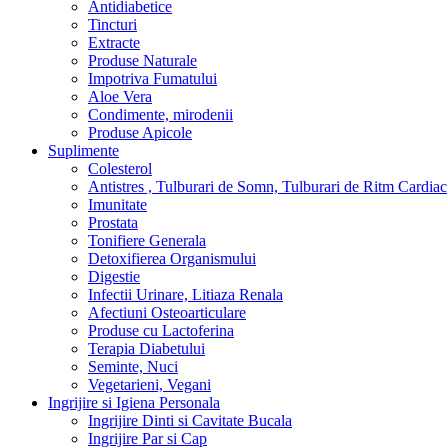
Antidiabetice
Tincturi
Extracte
Produse Naturale
Impotriva Fumatului
Aloe Vera
Condimente, mirodenii
Produse Apicole
Suplimente
Colesterol
Antistres , Tulburari de Somn, Tulburari de Ritm Cardiac
Imunitate
Prostata
Tonifiere Generala
Detoxifierea Organismului
Digestie
Infectii Urinare, Litiaza Renala
Afectiuni Osteoarticulare
Produse cu Lactoferina
Terapia Diabetului
Seminte, Nuci
Vegetarieni, Vegani
Ingrijire si Igiena Personala
Ingrijire Dinti si Cavitate Bucala
Ingrijire Par si Cap