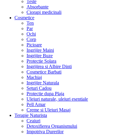
Teste
Absorbante
Ciorapi medicinali
Cosmetice
Ten
Par
Ochi
Corp
Picioare
Ingrijire Maini
Ingrijire Buze
Protectie Solara
Ingrijirea si Albire Dinti
Cosmetice Barbati
Machiaj
Ingrijire Naturala
Seturi Cadou
Protectie dupa Plaja
Uleiuri naturale, uleiuri esentiale
Pell Amar
Creme si Uleiuri Masaj
Terapie Naturista
Ceaiuri
Detoxifierea Organismului
Impotriva Durerilor