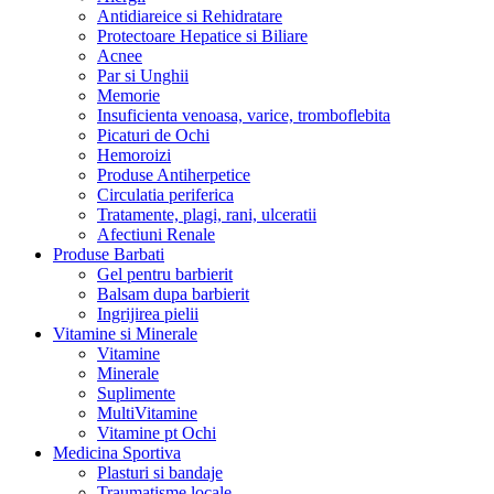
Antidiareice si Rehidratare
Protectoare Hepatice si Biliare
Acnee
Par si Unghii
Memorie
Insuficienta venoasa, varice, tromboflebita
Picaturi de Ochi
Hemoroizi
Produse Antiherpetice
Circulatia periferica
Tratamente, plagi, rani, ulceratii
Afectiuni Renale
Produse Barbati
Gel pentru barbierit
Balsam dupa barbierit
Ingrijirea pielii
Vitamine si Minerale
Vitamine
Minerale
Suplimente
MultiVitamine
Vitamine pt Ochi
Medicina Sportiva
Plasturi si bandaje
Traumatisme locale