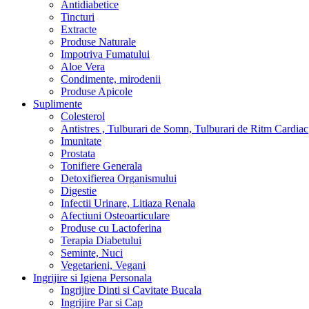
Antidiabetice
Tincturi
Extracte
Produse Naturale
Impotriva Fumatului
Aloe Vera
Condimente, mirodenii
Produse Apicole
Suplimente
Colesterol
Antistres , Tulburari de Somn, Tulburari de Ritm Cardiac
Imunitate
Prostata
Tonifiere Generala
Detoxifierea Organismului
Digestie
Infectii Urinare, Litiaza Renala
Afectiuni Osteoarticulare
Produse cu Lactoferina
Terapia Diabetului
Seminte, Nuci
Vegetarieni, Vegani
Ingrijire si Igiena Personala
Ingrijire Dinti si Cavitate Bucala
Ingrijire Par si Cap