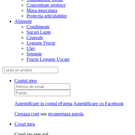
Concentrate proteice
Masa musculara
Protectia articulatiilor
Alimente
Condimente
Sucuri Lapte
Ceareale
Legume Fructe
Ulei
Seminte
Fructe Legume Uscate
Contul meu
Autentificare in contul eFarma
Autentificare cu Facebook
Creeaza cont
sau
recupereaza parola
Cosul meu
Cosul tau este gol