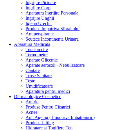
Ingrijire Picioare
Ingrijire Corp
Aparatura Ingrijire Personala
Ingrijire Unghii
Igiena Urechii
Produse Impotriva Sforaitului
Antiperspirante
Scutece Incontinenta Urinara
Aparatura Medicala
Tensiometre
Termometre
Aparate Glicemie
Aparate aerosoli - Nebulizatoare
Cantare
Truse Sanitare
Teste
Umidificatoare
Aparatura pentru medici
Dermatologice Cosmetice
Antirid
Produse Pentru Cicatrici
Acnee
Anti Ageing ( Impotriva Imbatranirii )
Produse Lifting
Hidratare si Tonifiere Ten