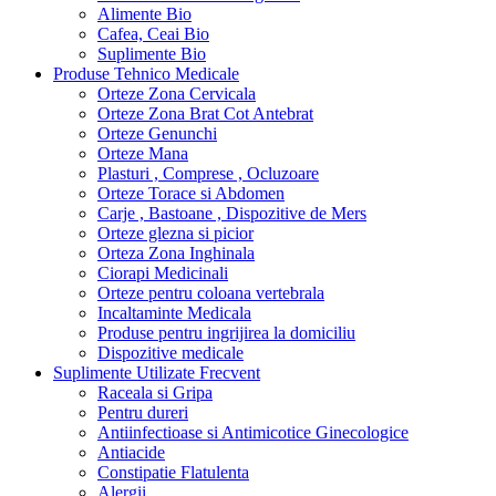
Alimente Bio
Cafea, Ceai Bio
Suplimente Bio
Produse Tehnico Medicale
Orteze Zona Cervicala
Orteze Zona Brat Cot Antebrat
Orteze Genunchi
Orteze Mana
Plasturi , Comprese , Ocluzoare
Orteze Torace si Abdomen
Carje , Bastoane , Dispozitive de Mers
Orteze glezna si picior
Orteza Zona Inghinala
Ciorapi Medicinali
Orteze pentru coloana vertebrala
Incaltaminte Medicala
Produse pentru ingrijirea la domiciliu
Dispozitive medicale
Suplimente Utilizate Frecvent
Raceala si Gripa
Pentru dureri
Antiinfectioase si Antimicotice Ginecologice
Antiacide
Constipatie Flatulenta
Alergii