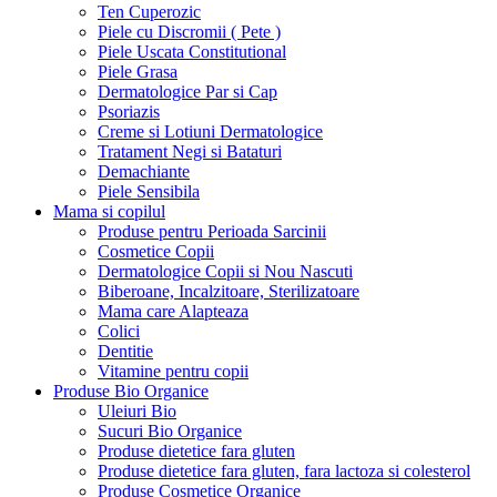
Ten Cuperozic
Piele cu Discromii ( Pete )
Piele Uscata Constitutional
Piele Grasa
Dermatologice Par si Cap
Psoriazis
Creme si Lotiuni Dermatologice
Tratament Negi si Bataturi
Demachiante
Piele Sensibila
Mama si copilul
Produse pentru Perioada Sarcinii
Cosmetice Copii
Dermatologice Copii si Nou Nascuti
Biberoane, Incalzitoare, Sterilizatoare
Mama care Alapteaza
Colici
Dentitie
Vitamine pentru copii
Produse Bio Organice
Uleiuri Bio
Sucuri Bio Organice
Produse dietetice fara gluten
Produse dietetice fara gluten, fara lactoza si colesterol
Produse Cosmetice Organice