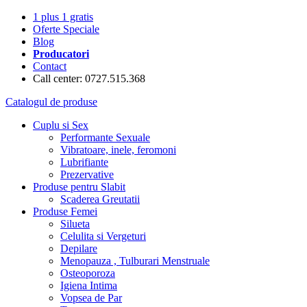
1 plus 1 gratis
Oferte Speciale
Blog
Producatori
Contact
Call center: 0727.515.368
Catalogul de produse
Cuplu si Sex
Performante Sexuale
Vibratoare, inele, feromoni
Lubrifiante
Prezervative
Produse pentru Slabit
Scaderea Greutatii
Produse Femei
Silueta
Celulita si Vergeturi
Depilare
Menopauza , Tulburari Menstruale
Osteoporoza
Igiena Intima
Vopsea de Par