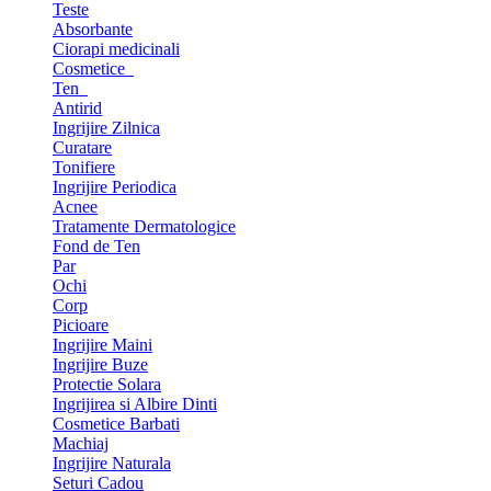
Teste
Absorbante
Ciorapi medicinali
Cosmetice
Ten
Antirid
Ingrijire Zilnica
Curatare
Tonifiere
Ingrijire Periodica
Acnee
Tratamente Dermatologice
Fond de Ten
Par
Ochi
Corp
Picioare
Ingrijire Maini
Ingrijire Buze
Protectie Solara
Ingrijirea si Albire Dinti
Cosmetice Barbati
Machiaj
Ingrijire Naturala
Seturi Cadou