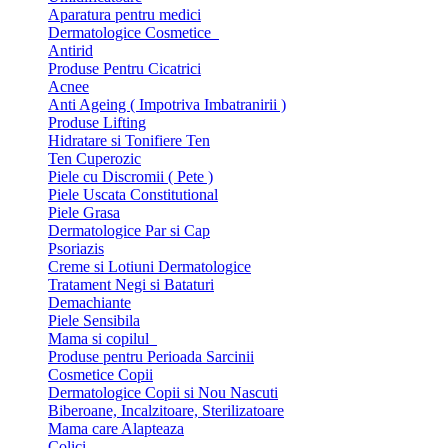
Aparatura pentru medici
Dermatologice Cosmetice
Antirid
Produse Pentru Cicatrici
Acnee
Anti Ageing ( Impotriva Imbatranirii )
Produse Lifting
Hidratare si Tonifiere Ten
Ten Cuperozic
Piele cu Discromii ( Pete )
Piele Uscata Constitutional
Piele Grasa
Dermatologice Par si Cap
Psoriazis
Creme si Lotiuni Dermatologice
Tratament Negi si Bataturi
Demachiante
Piele Sensibila
Mama si copilul
Produse pentru Perioada Sarcinii
Cosmetice Copii
Dermatologice Copii si Nou Nascuti
Biberoane, Incalzitoare, Sterilizatoare
Mama care Alapteaza
Colici