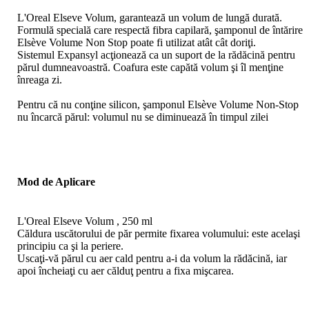
L'Oreal Elseve Volum, garantează un volum de lungă durată.
Formulă specială care respectă fibra capilară, şamponul de întărire
Elsève Volume Non Stop poate fi utilizat atât cât doriţi.
Sistemul Expansyl acţionează ca un suport de la rădăcină pentru
părul dumneavoastră. Coafura este capătă volum şi îl menţine
înreaga zi.
Pentru că nu conţine silicon, şamponul Elsève Volume Non-Stop
nu încarcă părul: volumul nu se diminuează în timpul zilei
Mod de Aplicare
L'Oreal Elseve Volum , 250 ml
Căldura uscătorului de păr permite fixarea volumului: este acelaşi
principiu ca şi la periere.
Uscaţi-vă părul cu aer cald pentru a-i da volum la rădăcină, iar
apoi încheiaţi cu aer călduţ pentru a fixa mişcarea.