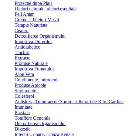
Protectie dupa Plaja
Uleiuri naturale, uleiuri esentiale
Pell Amar
Creme si Uleiuri Masaj
Terapie Naturista
Ceaiuri
Detoxifierea Organismului
Impotriva Durerilor
Antidiabetice
Tincturi
Extracte
Produse Naturale
Impotriva Fumatului
Aloe Vera
Condimente, mirodenii
Produse Apicole
Suplimente
Colesterol
Antistres , Tulburari de Somn, Tulburari de Ritm Cardiac
Imunitate
Prostata
Tonifiere Generala
Detoxifierea Organismului
Digestie
Infectii Urinare, Litiaza Renala