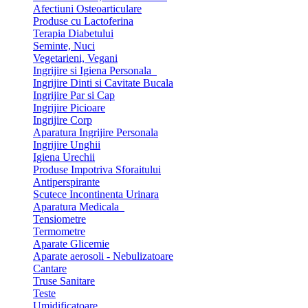
Afectiuni Osteoarticulare
Produse cu Lactoferina
Terapia Diabetului
Seminte, Nuci
Vegetarieni, Vegani
Ingrijire si Igiena Personala
Ingrijire Dinti si Cavitate Bucala
Ingrijire Par si Cap
Ingrijire Picioare
Ingrijire Corp
Aparatura Ingrijire Personala
Ingrijire Unghii
Igiena Urechii
Produse Impotriva Sforaitului
Antiperspirante
Scutece Incontinenta Urinara
Aparatura Medicala
Tensiometre
Termometre
Aparate Glicemie
Aparate aerosoli - Nebulizatoare
Cantare
Truse Sanitare
Teste
Umidificatoare