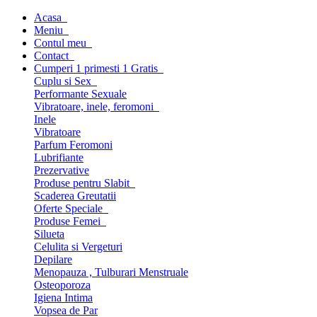
Acasa
Meniu
Contul meu
Contact
Cumperi 1 primesti 1 Gratis
Cuplu si Sex
Performante Sexuale
Vibratoare, inele, feromoni
Inele
Vibratoare
Parfum Feromoni
Lubrifiante
Prezervative
Produse pentru Slabit
Scaderea Greutatii
Oferte Speciale
Produse Femei
Silueta
Celulita si Vergeturi
Depilare
Menopauza , Tulburari Menstruale
Osteoporoza
Igiena Intima
Vopsea de Par