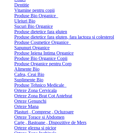
Dentitie
Vitamine pentru copii
Produse Bio Organice
Uleiuri Bio
Sucuri Bio Organice
Produse dietetice fara gluten
Produse dietetice fara gluten, fara lactoza si colesterol
Produse Cosmetice Organice
Sapunuri Organice
Produse Igiena Intima Organice
Produse Bio Organice Copii
Produse Organice pentru Corp
Alimente Bio
Cafea, Ceai Bio
Suplimente Bio
Produse Tehnico Medicale
Orteze Zona Cervicala
Orteze Zona Brat Cot Antebrat
Orteze Genunchi
Orteze Mana
Plasturi , Comprese , Ocluzoare
Orteze Torace si Abdomen
Carje , Bastoane , Dispozitive de Mers
Orteze glezna si picior