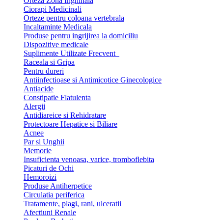
Orteza Zona Inghinala
Ciorapi Medicinali
Orteze pentru coloana vertebrala
Incaltaminte Medicala
Produse pentru ingrijirea la domiciliu
Dispozitive medicale
Suplimente Utilizate Frecvent
Raceala si Gripa
Pentru dureri
Antiinfectioase si Antimicotice Ginecologice
Antiacide
Constipatie Flatulenta
Alergii
Antidiareice si Rehidratare
Protectoare Hepatice si Biliare
Acnee
Par si Unghii
Memorie
Insuficienta venoasa, varice, tromboflebita
Picaturi de Ochi
Hemoroizi
Produse Antiherpetice
Circulatia periferica
Tratamente, plagi, rani, ulceratii
Afectiuni Renale