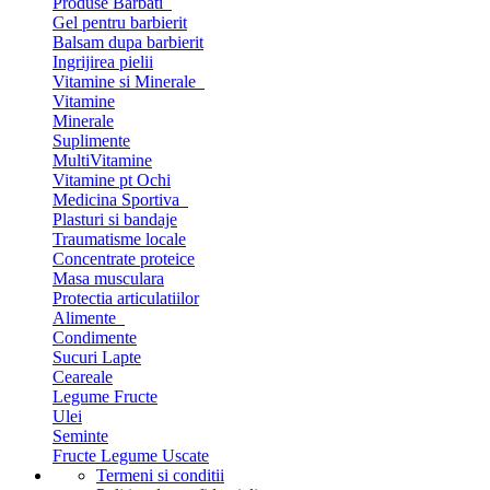
Produse Barbati
Gel pentru barbierit
Balsam dupa barbierit
Ingrijirea pielii
Vitamine si Minerale
Vitamine
Minerale
Suplimente
MultiVitamine
Vitamine pt Ochi
Medicina Sportiva
Plasturi si bandaje
Traumatisme locale
Concentrate proteice
Masa musculara
Protectia articulatiilor
Alimente
Condimente
Sucuri Lapte
Ceareale
Legume Fructe
Ulei
Seminte
Fructe Legume Uscate
Termeni si conditii