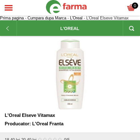
0
Prima pagina
-
Cumpara dupa Marca
-
L'Oreal
- L'Oreal Elseve Vitamax
L'OREAL
L'Oreal Elseve Vitamax
Producator:
L'Oreal Franta
18,40
lei
20,40 lei
0
/5