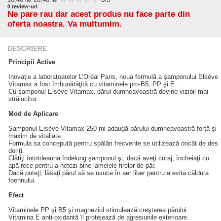
0
review-uri
Ne pare rau dar acest produs nu face parte din
oferta noastra. Va multumim.
DESCRIERE
Principii Active
Inovaţie a laboratoarelor L’Oréal Paris, noua formulă a şamponului Elsève
Vitamax a fost îmbunătăţită cu vitaminele pro-B5, PP şi E.
Cu şamponul Elsève Vitamax, părul dumneavoastră devine vizibil mai
strălucitor.
Mod de Aplicare
Şamponul Elsève Vitamax 250 ml adaugă părului dumneavoastră forţă şi
maxim de vitaliate.
Formula sa concepută pentru spălări frecvente se utilizează oricât de des
doriţi.
Clătiţi întotdeauna îndelung şamponul şi, dacă aveţi curaj, încheiaţi cu
apă rece pentru a netezi bine lamelele firelor de păr.
Dacă puteţi, lăsaţi părul să se usuce în aer liber pentru a evita căldura
foehnului.
Efect
Vitaminele PP şi B5 şi magneziul stimulează creşterea părului.
Vitamina E anti-oxidantă îl protejează de agresiunile exterioare.