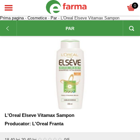
0
Prima pagina
-
Cosmetice
-
Par
- L'Oreal Elseve Vitamax Sampon
PAR
L'Oreal Elseve Vitamax Sampon
Producator:
L'Oreal Franta
18,40
lei
20,40 lei
0
/5