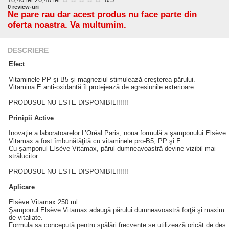
0
review-uri
Ne pare rau dar acest produs nu face parte din
oferta noastra. Va multumim.
DESCRIERE
Efect
Vitaminele PP şi B5 şi magneziul stimulează creşterea părului.
Vitamina E anti-oxidantă îl protejează de agresiunile exterioare.
PRODUSUL NU ESTE DISPONIBIL!!!!!!
Prinipii Active
Inovaţie a laboratoarelor L’Oréal Paris, noua formulă a şamponului Elsève
Vitamax a fost îmbunătăţită cu vitaminele pro-B5, PP şi E.
Cu şamponul Elsève Vitamax, părul dumneavoastră devine vizibil mai
strălucitor.
PRODUSUL NU ESTE DISPONIBIL!!!!!!
Aplicare
Elsève Vitamax 250 ml
Şamponul Elsève Vitamax adaugă părului dumneavoastră forţă şi maxim
de vitaliate.
Formula sa concepută pentru spălări frecvente se utilizează oricât de des