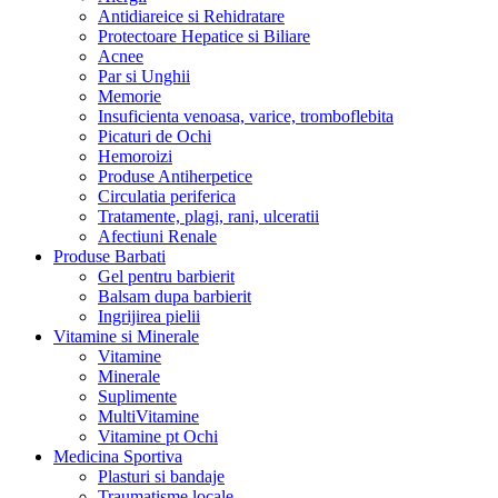
Antidiareice si Rehidratare
Protectoare Hepatice si Biliare
Acnee
Par si Unghii
Memorie
Insuficienta venoasa, varice, tromboflebita
Picaturi de Ochi
Hemoroizi
Produse Antiherpetice
Circulatia periferica
Tratamente, plagi, rani, ulceratii
Afectiuni Renale
Produse Barbati
Gel pentru barbierit
Balsam dupa barbierit
Ingrijirea pielii
Vitamine si Minerale
Vitamine
Minerale
Suplimente
MultiVitamine
Vitamine pt Ochi
Medicina Sportiva
Plasturi si bandaje
Traumatisme locale