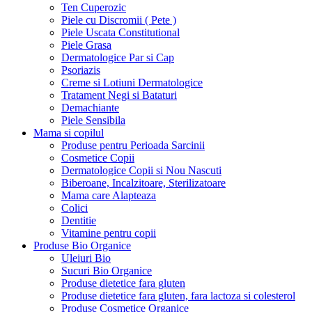
Ten Cuperozic
Piele cu Discromii ( Pete )
Piele Uscata Constitutional
Piele Grasa
Dermatologice Par si Cap
Psoriazis
Creme si Lotiuni Dermatologice
Tratament Negi si Bataturi
Demachiante
Piele Sensibila
Mama si copilul
Produse pentru Perioada Sarcinii
Cosmetice Copii
Dermatologice Copii si Nou Nascuti
Biberoane, Incalzitoare, Sterilizatoare
Mama care Alapteaza
Colici
Dentitie
Vitamine pentru copii
Produse Bio Organice
Uleiuri Bio
Sucuri Bio Organice
Produse dietetice fara gluten
Produse dietetice fara gluten, fara lactoza si colesterol
Produse Cosmetice Organice