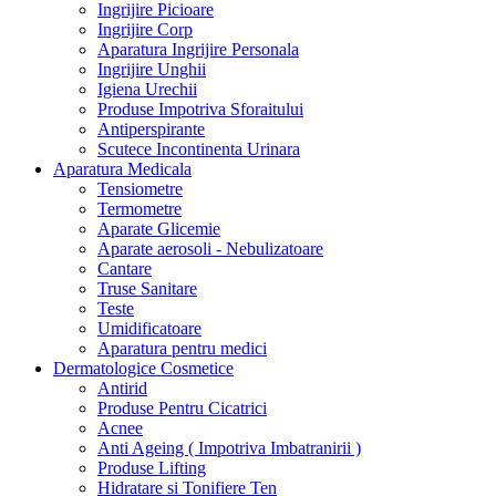
Ingrijire Picioare
Ingrijire Corp
Aparatura Ingrijire Personala
Ingrijire Unghii
Igiena Urechii
Produse Impotriva Sforaitului
Antiperspirante
Scutece Incontinenta Urinara
Aparatura Medicala
Tensiometre
Termometre
Aparate Glicemie
Aparate aerosoli - Nebulizatoare
Cantare
Truse Sanitare
Teste
Umidificatoare
Aparatura pentru medici
Dermatologice Cosmetice
Antirid
Produse Pentru Cicatrici
Acnee
Anti Ageing ( Impotriva Imbatranirii )
Produse Lifting
Hidratare si Tonifiere Ten