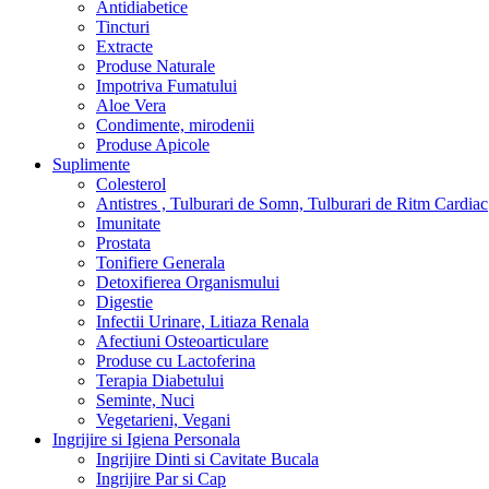
Antidiabetice
Tincturi
Extracte
Produse Naturale
Impotriva Fumatului
Aloe Vera
Condimente, mirodenii
Produse Apicole
Suplimente
Colesterol
Antistres , Tulburari de Somn, Tulburari de Ritm Cardiac
Imunitate
Prostata
Tonifiere Generala
Detoxifierea Organismului
Digestie
Infectii Urinare, Litiaza Renala
Afectiuni Osteoarticulare
Produse cu Lactoferina
Terapia Diabetului
Seminte, Nuci
Vegetarieni, Vegani
Ingrijire si Igiena Personala
Ingrijire Dinti si Cavitate Bucala
Ingrijire Par si Cap