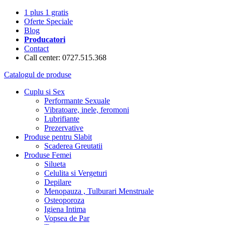
1 plus 1 gratis
Oferte Speciale
Blog
Producatori
Contact
Call center: 0727.515.368
Catalogul de produse
Cuplu si Sex
Performante Sexuale
Vibratoare, inele, feromoni
Lubrifiante
Prezervative
Produse pentru Slabit
Scaderea Greutatii
Produse Femei
Silueta
Celulita si Vergeturi
Depilare
Menopauza , Tulburari Menstruale
Osteoporoza
Igiena Intima
Vopsea de Par