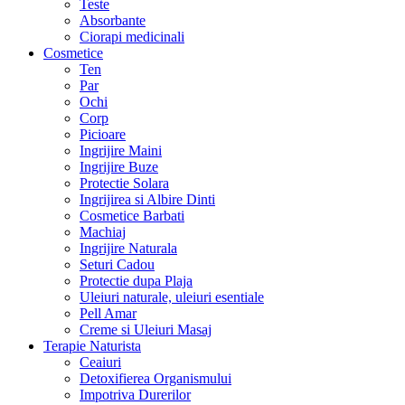
Teste
Absorbante
Ciorapi medicinali
Cosmetice
Ten
Par
Ochi
Corp
Picioare
Ingrijire Maini
Ingrijire Buze
Protectie Solara
Ingrijirea si Albire Dinti
Cosmetice Barbati
Machiaj
Ingrijire Naturala
Seturi Cadou
Protectie dupa Plaja
Uleiuri naturale, uleiuri esentiale
Pell Amar
Creme si Uleiuri Masaj
Terapie Naturista
Ceaiuri
Detoxifierea Organismului
Impotriva Durerilor