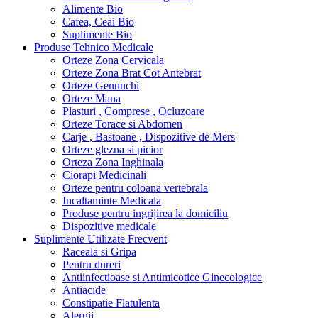
Alimente Bio
Cafea, Ceai Bio
Suplimente Bio
Produse Tehnico Medicale
Orteze Zona Cervicala
Orteze Zona Brat Cot Antebrat
Orteze Genunchi
Orteze Mana
Plasturi , Comprese , Ocluzoare
Orteze Torace si Abdomen
Carje , Bastoane , Dispozitive de Mers
Orteze glezna si picior
Orteza Zona Inghinala
Ciorapi Medicinali
Orteze pentru coloana vertebrala
Incaltaminte Medicala
Produse pentru ingrijirea la domiciliu
Dispozitive medicale
Suplimente Utilizate Frecvent
Raceala si Gripa
Pentru dureri
Antiinfectioase si Antimicotice Ginecologice
Antiacide
Constipatie Flatulenta
Alergii