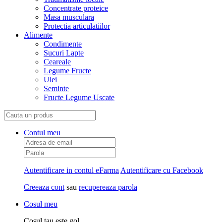
Concentrate proteice
Masa musculara
Protectia articulatiilor
Alimente
Condimente
Sucuri Lapte
Ceareale
Legume Fructe
Ulei
Seminte
Fructe Legume Uscate
Contul meu
Autentificare in contul eFarma
Autentificare cu Facebook
Creeaza cont
sau
recupereaza parola
Cosul meu
Cosul tau este gol