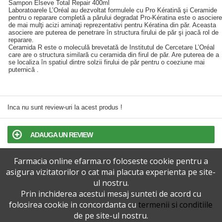
Sampon Elseve Total Repair 400ml
Laboratoarele L’Oréal au dezvoltat formulele cu Pro Kératină şi Ceramide
pentru o reparare completă a părului degradat Pro-Kératina este o asociere
de mai mulţi acizi aminaţi reprezentativi pentru Kératina din păr. Aceasta
asociere are puterea de penetrare în structura firului de păr şi joacă rol de
reparare.
Ceramida R este o moleculă brevetată de Institutul de Cercetare L’Oréal
care are o structura similară cu ceramida din firul de păr. Are puterea de a
se localiza în spatiul dintre solzii firului de păr pentru o coeziune mai
puternică .
Inca nu sunt review-uri la acest produs !
ADAUGA UN REVIEW
Farmacia online efarma.ro foloseste cookie pentru a
TERMENI SI CONDITII
asigura vizitatorilor o cat mai placuta experienta pe site-
ul nostru.
POLITICA DE CONFIDENTIALITATE
Prin inchiderea acestui mesaj sunteti de acord cu
folosirea cookie in concordanta cu
termenii si conditiile
VERSIUNEA DESKTOP
de pe site-ul nostru.