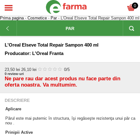
0
Prima pagina
-
Cosmetice
-
Par
- L'Oreal Elseve Total Repair Sampon 400 ml
PAR
L'Oreal Elseve Total Repair Sampon 400 ml
Producator:
L'Oreal Franta
23,50
lei
26,10 lei
0
/5
0
review-uri
Ne pare rau dar acest produs nu face parte din
oferta noastra. Va multumim.
DESCRIERE
Aplicare
Părul este mai puternic în structura, îşi regăseşte rezistenţa unui păr ca
nou .
Prinipii Active