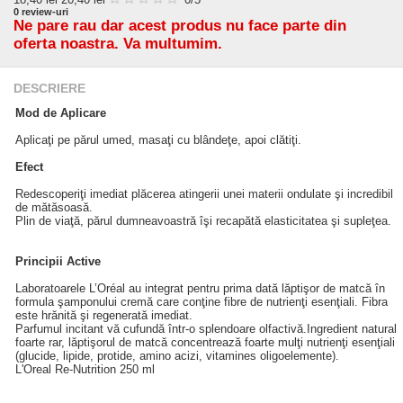
0
review-uri
Ne pare rau dar acest produs nu face parte din
oferta noastra. Va multumim.
DESCRIERE
Mod de Aplicare
Aplicaţi pe părul umed, masaţi cu blândeţe, apoi clătiţi.
Efect
Redescoperiţi imediat plăcerea atingerii unei materii ondulate şi incredibil
de mătăsoasă.
Plin de viaţă, părul dumneavoastră îşi recapătă elasticitatea şi supleţea.
Principii Active
Laboratoarele L’Oréal au integrat pentru prima dată lăptişor de matcă în
formula şamponului cremă care conţine fibre de nutrienţi esenţiali. Fibra
este hrănită şi regenerată imediat.
Parfumul incitant vă cufundă într-o splendoare olfactivă.Ingredient natural
foarte rar, lăptişorul de matcă concentrează foarte mulţi nutrienţi esenţiali
(glucide, lipide, protide, amino acizi, vitamines oligoelemente).
L'Oreal Re-Nutrition 250 ml