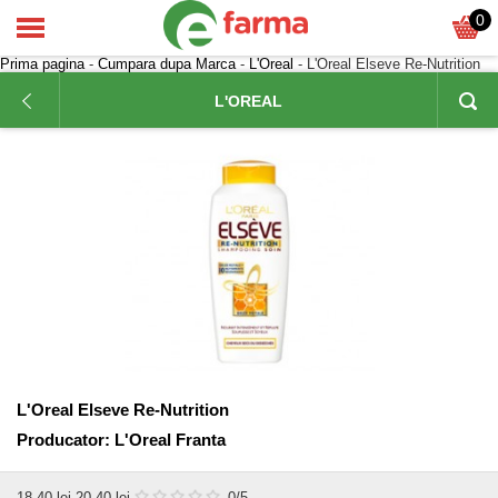
0
Prima pagina
-
Cumpara dupa Marca
-
L'Oreal
- L'Oreal Elseve Re-Nutrition
L'OREAL
L'Oreal Elseve Re-Nutrition
Producator:
L'Oreal Franta
18,40
lei
20,40 lei
0
/5