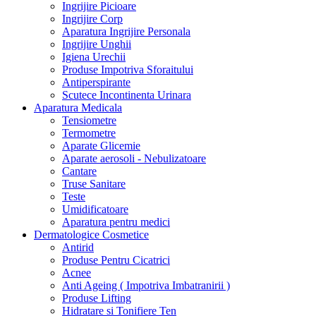
Ingrijire Picioare
Ingrijire Corp
Aparatura Ingrijire Personala
Ingrijire Unghii
Igiena Urechii
Produse Impotriva Sforaitului
Antiperspirante
Scutece Incontinenta Urinara
Aparatura Medicala
Tensiometre
Termometre
Aparate Glicemie
Aparate aerosoli - Nebulizatoare
Cantare
Truse Sanitare
Teste
Umidificatoare
Aparatura pentru medici
Dermatologice Cosmetice
Antirid
Produse Pentru Cicatrici
Acnee
Anti Ageing ( Impotriva Imbatranirii )
Produse Lifting
Hidratare si Tonifiere Ten