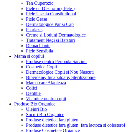
Ten Cuperozic
Piele cu Discromii ( Pete )
Piele Uscata Constitutional
Piele Grasa
Dermatologice Par si Cap
Psoriazis
Creme si Lotiuni Dermatologice
Tratament Negi si Bataturi
Demachiante
Piele Sensibila
Mama si copilul
Produse pentru Perioada Sarcinii
Cosmetice Copii
Dermatologice Copii si Nou Nascuti
Biberoane, Incalzitoare, Sterilizatoare
Mama care Alapteaza
Colici
Dentitie
Vitamine pentru copii
Produse Bio Organice
Uleiuri Bio
Sucuri Bio Organice
Produse dietetice fara gluten
Produse dietetice fara gluten, fara lactoza si colesterol
Produse Cosmetice Organice