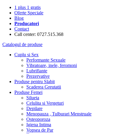
1 plus 1 gratis
Oferte Speciale
Blog
Producatori
Contact
Call center: 0727.515.368
Catalogul de produse
Cuplu si Sex
Performante Sexuale
Vibratoare, inele, feromoni
Lubrifiante
Prezervative
Produse pentru Slabit
Scaderea Greutatii
Produse Femei
Silueta
Celulita si Vergeturi
Depilare
Menopauza , Tulburari Menstruale
Osteoporoza
Igiena Intima
Vopsea de Par