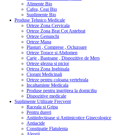
Alimente Bio
Cafea, Ceai Bio
Suplimente Bio
Produse Tehnico Medicale
Orteze Zona Cervicala
Orteze Zona Brat Cot Antebrat
Orteze Genunchi
Orteze Mana
Plasturi , Comprese , Ocluzoare
Orteze Torace si Abdomen
Carje , Bastoane , Dispozitive de Mers
Orteze glezna si picior
Orteza Zona Inghinala
Ciorapi Medicinali
Orteze pentru coloana vertebrala
Incaltaminte Medicala
Produse pentru ingrijirea la domiciliu
Dispozitive medicale
Suplimente Utilizate Frecvent
Raceala si Gripa
Pentru dureri
Antiinfectioase si Antimicotice Ginecologice
Antiacide
Constipatie Flatulenta
Alergii