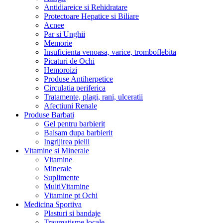
Antidiareice si Rehidratare
Protectoare Hepatice si Biliare
Acnee
Par si Unghii
Memorie
Insuficienta venoasa, varice, tromboflebita
Picaturi de Ochi
Hemoroizi
Produse Antiherpetice
Circulatia periferica
Tratamente, plagi, rani, ulceratii
Afectiuni Renale
Produse Barbati
Gel pentru barbierit
Balsam dupa barbierit
Ingrijirea pielii
Vitamine si Minerale
Vitamine
Minerale
Suplimente
MultiVitamine
Vitamine pt Ochi
Medicina Sportiva
Plasturi si bandaje
Traumatisme locale