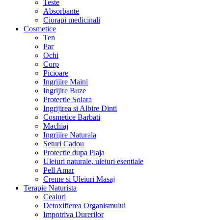
Teste
Absorbante
Ciorapi medicinali
Cosmetice
Ten
Par
Ochi
Corp
Picioare
Ingrijire Maini
Ingrijire Buze
Protectie Solara
Ingrijirea si Albire Dinti
Cosmetice Barbati
Machiaj
Ingrijire Naturala
Seturi Cadou
Protectie dupa Plaja
Uleiuri naturale, uleiuri esentiale
Pell Amar
Creme si Uleiuri Masaj
Terapie Naturista
Ceaiuri
Detoxifierea Organismului
Impotriva Durerilor