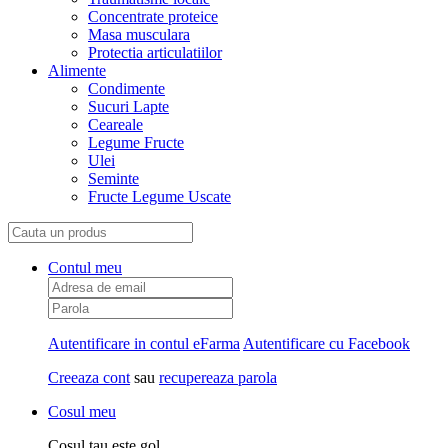
Concentrate proteice
Masa musculara
Protectia articulatiilor
Alimente
Condimente
Sucuri Lapte
Ceareale
Legume Fructe
Ulei
Seminte
Fructe Legume Uscate
Contul meu
Autentificare in contul eFarma
Autentificare cu Facebook
Creeaza cont
sau
recupereaza parola
Cosul meu
Cosul tau este gol