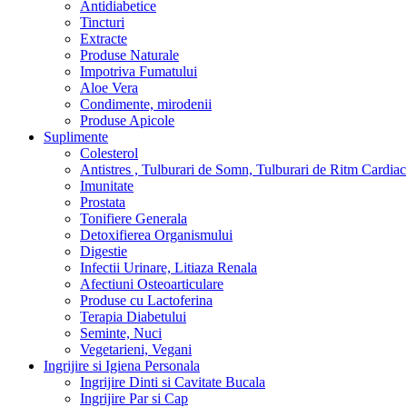
Antidiabetice
Tincturi
Extracte
Produse Naturale
Impotriva Fumatului
Aloe Vera
Condimente, mirodenii
Produse Apicole
Suplimente
Colesterol
Antistres , Tulburari de Somn, Tulburari de Ritm Cardiac
Imunitate
Prostata
Tonifiere Generala
Detoxifierea Organismului
Digestie
Infectii Urinare, Litiaza Renala
Afectiuni Osteoarticulare
Produse cu Lactoferina
Terapia Diabetului
Seminte, Nuci
Vegetarieni, Vegani
Ingrijire si Igiena Personala
Ingrijire Dinti si Cavitate Bucala
Ingrijire Par si Cap