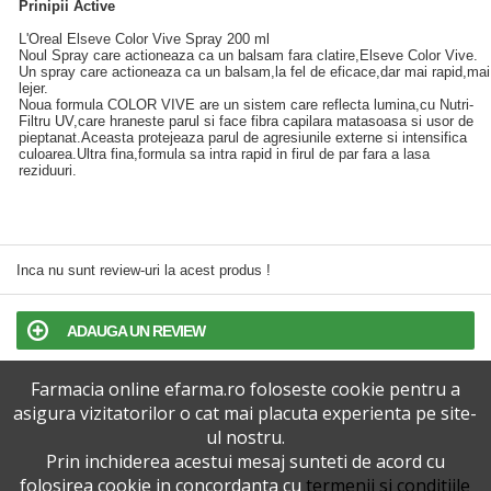
Prinipii Active
L'Oreal Elseve Color Vive Spray 200 ml
Noul Spray care actioneaza ca un balsam fara clatire,Elseve Color Vive.
Un spray care actioneaza ca un balsam,la fel de eficace,dar mai rapid,mai
lejer.
Noua formula COLOR VIVE are un sistem care reflecta lumina,cu Nutri-
Filtru UV,care hraneste parul si face fibra capilara matasoasa si usor de
pieptanat.Aceasta protejeaza parul de agresiunile externe si intensifica
culoarea.Ultra fina,formula sa intra rapid in firul de par fara a lasa
reziduuri.
Inca nu sunt review-uri la acest produs !
ADAUGA UN REVIEW
Farmacia online efarma.ro foloseste cookie pentru a
TERMENI SI CONDITII
asigura vizitatorilor o cat mai placuta experienta pe site-
ul nostru.
POLITICA DE CONFIDENTIALITATE
Prin inchiderea acestui mesaj sunteti de acord cu
folosirea cookie in concordanta cu
termenii si conditiile