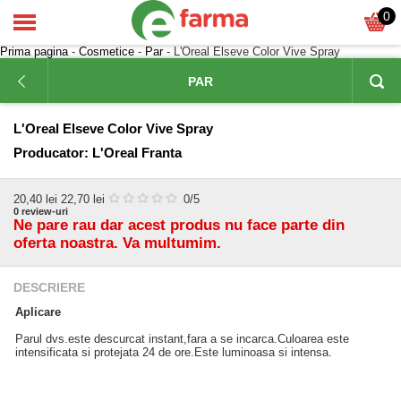
0
Prima pagina
-
Cosmetice
-
Par
- L'Oreal Elseve Color Vive Spray
PAR
L'Oreal Elseve Color Vive Spray
Producator:
L'Oreal Franta
20,40
lei
22,70 lei
0
/5
0
review-uri
Ne pare rau dar acest produs nu face parte din
oferta noastra. Va multumim.
DESCRIERE
Aplicare
Parul dvs.este descurcat instant,fara a se incarca.Culoarea este
intensificata si protejata 24 de ore.Este luminoasa si intensa.