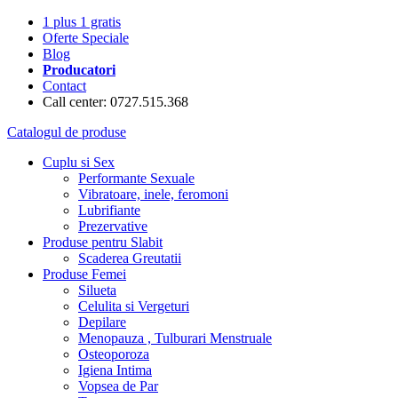
1 plus 1 gratis
Oferte Speciale
Blog
Producatori
Contact
Call center: 0727.515.368
Catalogul de produse
Cuplu si Sex
Performante Sexuale
Vibratoare, inele, feromoni
Lubrifiante
Prezervative
Produse pentru Slabit
Scaderea Greutatii
Produse Femei
Silueta
Celulita si Vergeturi
Depilare
Menopauza , Tulburari Menstruale
Osteoporoza
Igiena Intima
Vopsea de Par