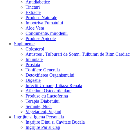
Antidiabetice
Tincturi
Extracte
Produse Naturale
Impotriva Fumatului
Aloe Vera
Condimente, mirodenii
Produse Apicole
Suplimente
Colesterol
Antistres , Tulburari de Somn, Tulburari de Ritm Cardiac
Imunitate
Prostata
Tonifiere Generala
Detoxifierea Organismului
Digestie
Infectii Urinare, Litiaza Renala
Afectiuni Osteoarticulare
Produse cu Lactoferina
Terapia Diabetului
Seminte, Nuci
Vegetarieni, Vegani
Ingrijire si Igiena Personala
Ingrijire Dinti si Cavitate Bucala
Ingrijire Par si Cap