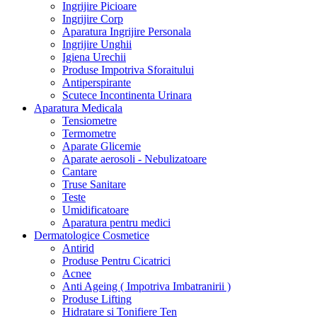
Ingrijire Picioare
Ingrijire Corp
Aparatura Ingrijire Personala
Ingrijire Unghii
Igiena Urechii
Produse Impotriva Sforaitului
Antiperspirante
Scutece Incontinenta Urinara
Aparatura Medicala
Tensiometre
Termometre
Aparate Glicemie
Aparate aerosoli - Nebulizatoare
Cantare
Truse Sanitare
Teste
Umidificatoare
Aparatura pentru medici
Dermatologice Cosmetice
Antirid
Produse Pentru Cicatrici
Acnee
Anti Ageing ( Impotriva Imbatranirii )
Produse Lifting
Hidratare si Tonifiere Ten