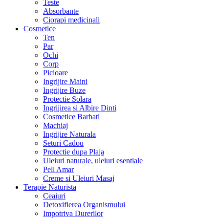
Teste
Absorbante
Ciorapi medicinali
Cosmetice
Ten
Par
Ochi
Corp
Picioare
Ingrijire Maini
Ingrijire Buze
Protectie Solara
Ingrijirea si Albire Dinti
Cosmetice Barbati
Machiaj
Ingrijire Naturala
Seturi Cadou
Protectie dupa Plaja
Uleiuri naturale, uleiuri esentiale
Pell Amar
Creme si Uleiuri Masaj
Terapie Naturista
Ceaiuri
Detoxifierea Organismului
Impotriva Durerilor