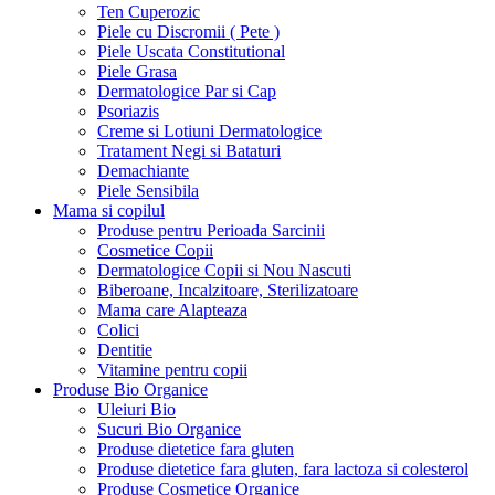
Ten Cuperozic
Piele cu Discromii ( Pete )
Piele Uscata Constitutional
Piele Grasa
Dermatologice Par si Cap
Psoriazis
Creme si Lotiuni Dermatologice
Tratament Negi si Bataturi
Demachiante
Piele Sensibila
Mama si copilul
Produse pentru Perioada Sarcinii
Cosmetice Copii
Dermatologice Copii si Nou Nascuti
Biberoane, Incalzitoare, Sterilizatoare
Mama care Alapteaza
Colici
Dentitie
Vitamine pentru copii
Produse Bio Organice
Uleiuri Bio
Sucuri Bio Organice
Produse dietetice fara gluten
Produse dietetice fara gluten, fara lactoza si colesterol
Produse Cosmetice Organice