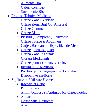
Alimente Bio
Cafea, Ceai Bio
Suplimente Bio
Produse Tehnico Medicale
Orteze Zona Cervicala
Orteze Zona Brat Cot Antebrat
Orteze Genunchi
Orteze Mana
Plasturi , Comprese , Ocluzoare
Orteze Torace si Abdomen
Carje , Bastoane , Dispozitive de Mers
Orteze glezna si picior
Orteza Zona Inghinala
Ciorapi Medicinali
Orteze pentru coloana vertebrala
Incaltaminte Medicala
Produse pentru ingrijirea la domiciliu
Dispozitive medicale
Suplimente Utilizate Frecvent
Raceala si Gripa
Pentru dureri
Antiinfectioase si Antimicotice Ginecologice
Antiacide
Constipatie Flatulenta
Alergii