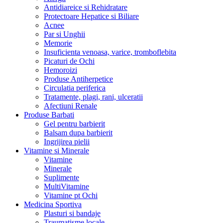
Antidiareice si Rehidratare
Protectoare Hepatice si Biliare
Acnee
Par si Unghii
Memorie
Insuficienta venoasa, varice, tromboflebita
Picaturi de Ochi
Hemoroizi
Produse Antiherpetice
Circulatia periferica
Tratamente, plagi, rani, ulceratii
Afectiuni Renale
Produse Barbati
Gel pentru barbierit
Balsam dupa barbierit
Ingrijirea pielii
Vitamine si Minerale
Vitamine
Minerale
Suplimente
MultiVitamine
Vitamine pt Ochi
Medicina Sportiva
Plasturi si bandaje
Traumatisme locale