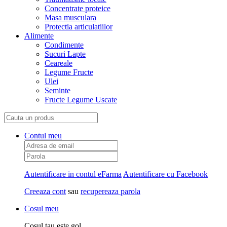
Concentrate proteice
Masa musculara
Protectia articulatiilor
Alimente
Condimente
Sucuri Lapte
Ceareale
Legume Fructe
Ulei
Seminte
Fructe Legume Uscate
Contul meu
Autentificare in contul eFarma
Autentificare cu Facebook
Creeaza cont
sau
recupereaza parola
Cosul meu
Cosul tau este gol