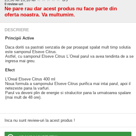
0
review-uri
Ne pare rau dar acest produs nu face parte din
oferta noastra. Va multumim.
DESCRIERE
Principii Active
Daca doriti sa pastrati senzatia de par proaspat spalat mult timp solutia
este samponul Elseve Citrus.
Astfel, cu samponul Elseve Citrus L`Oreal parul va avea tendinta de a se
ingresa mai greu.
Efect
L'Oreal Elseve Citrus 400 ml
Noua formula a samponului Elseve Citrus purifica mai intai parul, apoi il
netezeste pana la varfuri.
Parul va deveni plin de energie si stralucitor pana la urmatoarea spalare
(mai mult de 48 ore).
Inca nu sunt review-uri la acest produs !