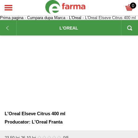
0
Prima pagina
-
Cumpara dupa Marca
-
L'Oreal
- L'Oreal Elseve Citrus 400 ml
L'OREAL
L'Oreal Elseve Citrus 400 ml
Producator:
L'Oreal Franta
23,50
lei
26,10 lei
0
/5