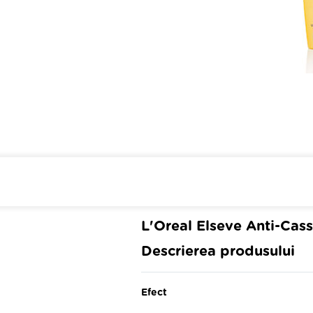
Cumpara de minim 299 lei
din farmaci
L'Oreal Elseve Anti-Cas
Descrierea produsului
Efect