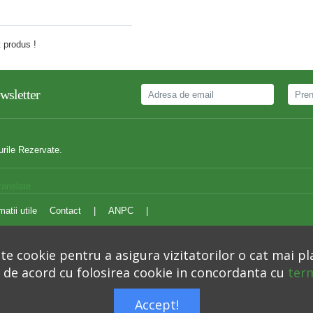
Adauga comentariu
 produs !
wsletter
urile Rezervate.
ranslate
matii utile
Contact
|
ANPC
|
e cookie pentru a asigura vizitatorilor o cat mai pl
i de acord cu folosirea cookie in concordanta cu
term
Autoritatea Nationala pentru Protectia Consumatorilor –
anpc.ro
Accept!