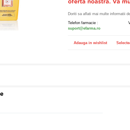
oferta noastra. Va m
Doriti sa aflati mai multe informatii 
Telefon farmacie :
suport@efarma.ro
Adauga in wishlist
Selecte
a online eFarma si beneficiezi de transport gratuit!
se