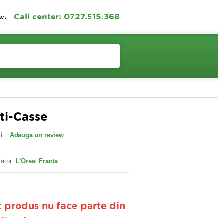
Call center: 0727.515.368
act
Contul meu
Cosul meu
ti-Casse
i
Adauga un review
ator:
L'Oreal Franta
t produs nu face parte din