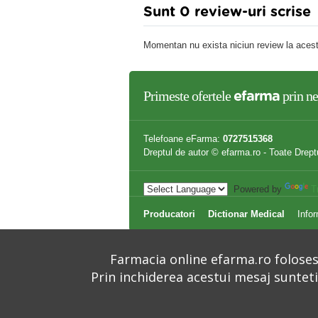
Sunt 0 review-uri scrise
Momentan nu exista niciun review la acest
Primeste ofertele
prin ne
efarma
Telefoane eFarma:
0727515368
Dreptul de autor © efarma.ro - Toate Drept
Powered by
T
Producatori
Dictionar Medical
Infor
Farmacia online efarma.ro folosest
Prin inchiderea acestui mesaj suntet