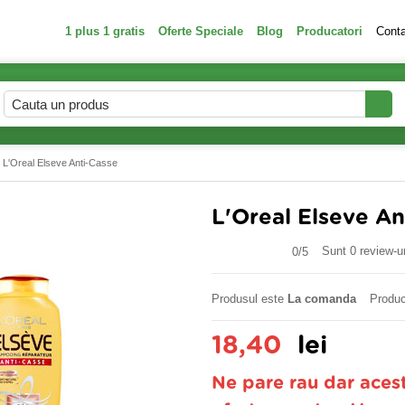
1 plus 1 gratis
Oferte Speciale
Blog
Producatori
Cont
 L'Oreal Elseve Anti-Casse
L'Oreal Elseve An
Sunt 0 review-ur
0/
5
Produsul este
La comanda
Produc
18,40
lei
Ne pare rau dar aces