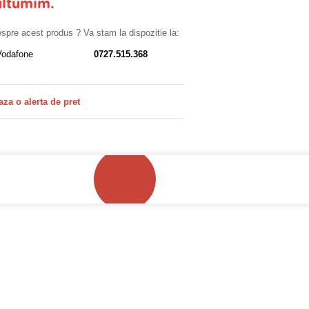
ultumim.
despre acest produs ? Va stam la dispozitie la:
Vodafone
0727.515.368
aza o alerta de pret