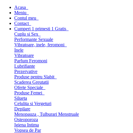
Acasa
Meniu
Contul meu
Contact
Cumperi 1 primesti 1 Gratis
Cuplu si Sex
Performante Sexuale
Vibratoare, inele, feromoni
Inele
Vibratoare
Parfum Feromoni
Lubrifiante
Prezervative
Produse pentru Slabit
Scaderea Greutatii
Oferte Speciale
Produse Femei
Silueta
Celulita si Vergeturi
Depilare
Menopauza , Tulburari Menstruale
Osteoporoza
Igiena Intima
Vopsea de Par