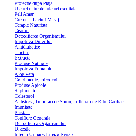
Protectie dupa Plaja
Uleiuri naturale, uleiuri esentiale
Pell Amar
Creme si Uleiuri Masaj
Terapie Naturista
Ceaiuri
Detoxifierea Organismului
Impotriva Durerilor
Antidiabetice
Tincturi
Extracte
Produse Naturale
Impotriva Fumatului
Aloe Vera
Condimente, mirodenii
Produse Apicole
Suplimente
Colesterol
Antistres , Tulburari de Somn, Tulburari de Ritm Cardiac
Imunitate
Prostata
Tonifiere Generala
Detoxifierea Organismului
Digestie
Infectii Urinare, Litiaza Renala