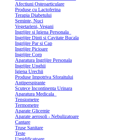
Afectiuni Osteoarticulare
Produse cu Lactoferina
Terapia Diabetului
Seminte, Nuci
Vegetarieni, Vegani
Ingrijire si Igiena Personala
Ingrijire Dinti si Cavitate Bucala
Ingrijire Par si Cap
Ingrijire Picioare
Ingrijire Corp
Aparatura Ingrijire Personala
Ingrijire Unghii
Igiena Urechii
Produse Impotriva Sforaitului
Antiperspirante
Scutece Incontinenta Urinara
Aparatura Medicala
Tensiometre
Termometre
Aparate Glicemie
Aparate aerosoli - Nebulizatoare
Cantare
Truse Sanitare
Teste
Umidificatoare