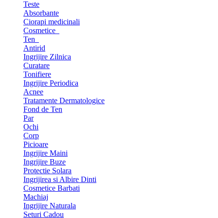
Teste
Absorbante
Ciorapi medicinali
Cosmetice
Ten
Antirid
Ingrijire Zilnica
Curatare
Tonifiere
Ingrijire Periodica
Acnee
Tratamente Dermatologice
Fond de Ten
Par
Ochi
Corp
Picioare
Ingrijire Maini
Ingrijire Buze
Protectie Solara
Ingrijirea si Albire Dinti
Cosmetice Barbati
Machiaj
Ingrijire Naturala
Seturi Cadou