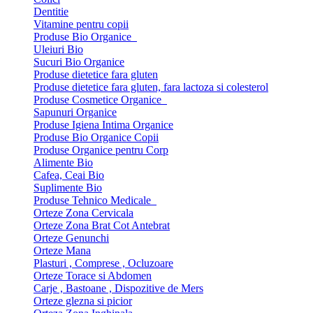
Dentitie
Vitamine pentru copii
Produse Bio Organice
Uleiuri Bio
Sucuri Bio Organice
Produse dietetice fara gluten
Produse dietetice fara gluten, fara lactoza si colesterol
Produse Cosmetice Organice
Sapunuri Organice
Produse Igiena Intima Organice
Produse Bio Organice Copii
Produse Organice pentru Corp
Alimente Bio
Cafea, Ceai Bio
Suplimente Bio
Produse Tehnico Medicale
Orteze Zona Cervicala
Orteze Zona Brat Cot Antebrat
Orteze Genunchi
Orteze Mana
Plasturi , Comprese , Ocluzoare
Orteze Torace si Abdomen
Carje , Bastoane , Dispozitive de Mers
Orteze glezna si picior