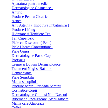
Aparatura pentru medici
Dermatologice Cosmetice
Antirid
Produse Pentru Cicatrici
Acnee
Anti Ageing ( Impotriva Imbatranirii )
Produse Lifting
Hidratare si Tonifiere Ten
Ten Cuperozic
Piele cu Discromii ( Pete )
Piele Uscata Constitutional
Piele Grasa
Dermatologice Par si Cap
Psoriazis
Creme si Lotiuni Dermatologice
Tratament Negi si Bataturi
Demachiante
Piele Sensibila
Mama si copilul
Produse pentru Perioada Sarcinii
Cosmetice Copii
Dermatologice Copii si Nou Nascuti
Biberoane, Incalzitoare, Sterilizatoare
Mama care Alapteaza
Colici