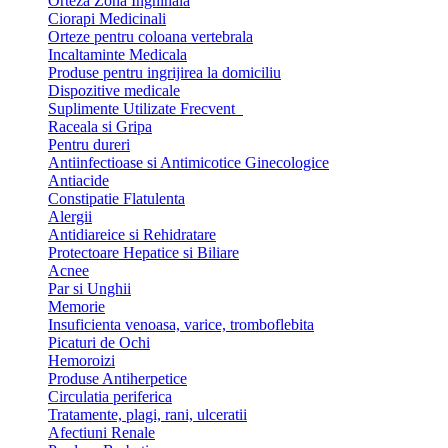
Orteza Zona Inghinala
Ciorapi Medicinali
Orteze pentru coloana vertebrala
Incaltaminte Medicala
Produse pentru ingrijirea la domiciliu
Dispozitive medicale
Suplimente Utilizate Frecvent
Raceala si Gripa
Pentru dureri
Antiinfectioase si Antimicotice Ginecologice
Antiacide
Constipatie Flatulenta
Alergii
Antidiareice si Rehidratare
Protectoare Hepatice si Biliare
Acnee
Par si Unghii
Memorie
Insuficienta venoasa, varice, tromboflebita
Picaturi de Ochi
Hemoroizi
Produse Antiherpetice
Circulatia periferica
Tratamente, plagi, rani, ulceratii
Afectiuni Renale