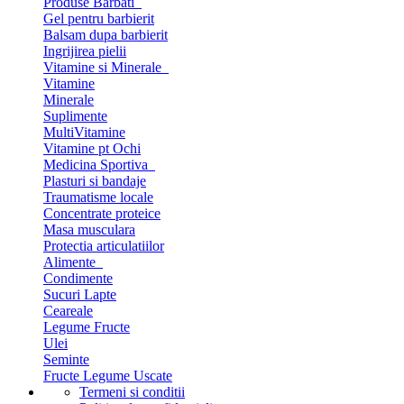
Produse Barbati
Gel pentru barbierit
Balsam dupa barbierit
Ingrijirea pielii
Vitamine si Minerale
Vitamine
Minerale
Suplimente
MultiVitamine
Vitamine pt Ochi
Medicina Sportiva
Plasturi si bandaje
Traumatisme locale
Concentrate proteice
Masa musculara
Protectia articulatiilor
Alimente
Condimente
Sucuri Lapte
Ceareale
Legume Fructe
Ulei
Seminte
Fructe Legume Uscate
Termeni si conditii