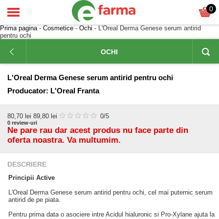
0
Prima pagina
-
Cosmetice
-
Ochi
- L'Oreal Derma Genese serum antirid
pentru ochi
OCHI
L'Oreal Derma Genese serum antirid pentru ochi
Producator:
L'Oreal Franta
80,70
lei
89,80 lei
0
/5
0
review-uri
Ne pare rau dar acest produs nu face parte din
oferta noastra. Va multumim.
DESCRIERE
Principii Active
L'Oreal Derma Genese serum antirid pentru ochi, cel mai puternic serum
antirid de pe piata.
Pentru prima data o asociere intre Acidul hialuronic si Pro-Xylane ajuta la