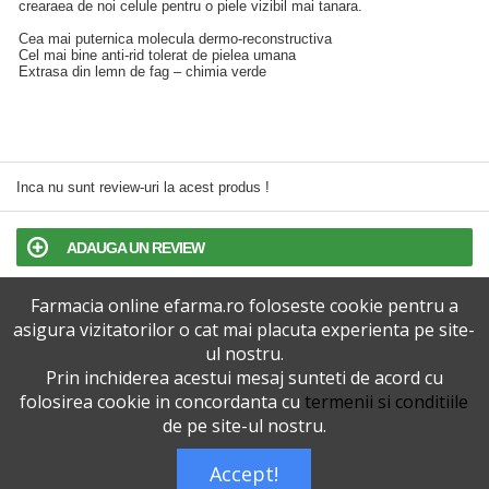
crearaea de noi celule pentru o piele vizibil mai tanara.
Cea mai puternica molecula dermo-reconstructiva
Cel mai bine anti-rid tolerat de pielea umana
Extrasa din lemn de fag – chimia verde
Inca nu sunt review-uri la acest produs !
ADAUGA UN REVIEW
Farmacia online efarma.ro foloseste cookie pentru a
TERMENI SI CONDITII
asigura vizitatorilor o cat mai placuta experienta pe site-
ul nostru.
POLITICA DE CONFIDENTIALITATE
Prin inchiderea acestui mesaj sunteti de acord cu
folosirea cookie in concordanta cu
termenii si conditiile
VERSIUNEA DESKTOP
de pe site-ul nostru.
Accept!
Telefoane eFarma:
0727515368