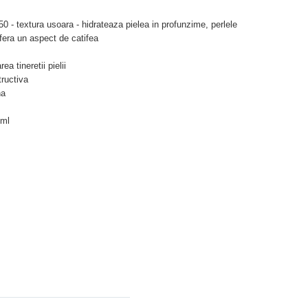
 - textura usoara - hidrateaza pielea in profunzime, perlele
onfera un aspect de catifea
a tineretii pielii
ructiva
na
 ml
Adauga comentariu