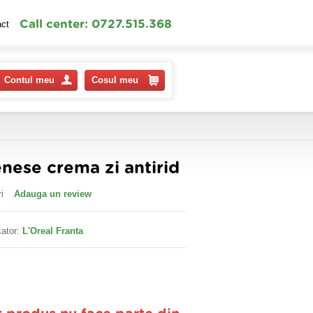
Call center: 0727.515.368
act
Contul meu
Cosul meu
nese crema zi antirid
i
Adauga un review
ator:
L'Oreal Franta