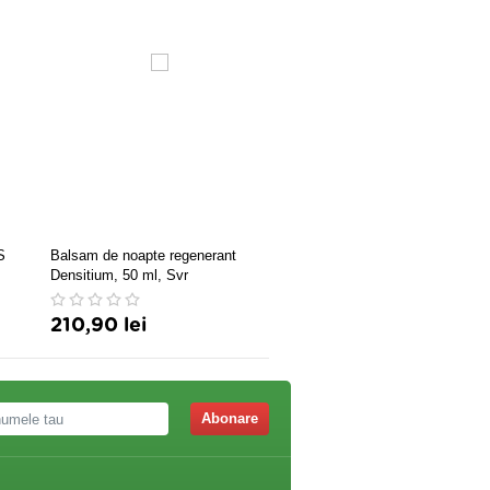
S
Balsam de noapte regenerant
SER ANTIRID-LIFTING CU
Densitium, 50 ml, Svr
ARGIRELINE 30GR
210,90 lei
134,82 lei
Abonare