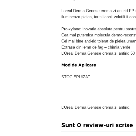
Loreal Derma Genese crema zi antirid FP 50
ilumineaza pielea, iar siliconii volatili ii c
Pro-xylane: inovatia absoluta pentru pastrare
Cea mai puternica molecula dermo-reconst
Cel mai bine anti-rid tolerat de pielea uma
Extrasa din lemn de fag – chimia verde
L'Oreal Derma Genese crema zi antirid 50
Mod de Aplicare
STOC EPUIZAT
L'Oreal Derma Genese crema zi antirid.
Sunt 0 review-uri scrise