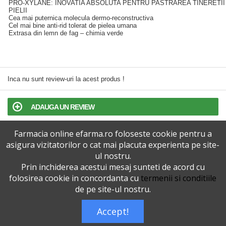
PRO-XYLANE: INOVATIA ABSOLUTA PENTRU PASTRAREA TINERETII
PIELII
Cea mai puternica molecula dermo-reconstructiva
Cel mai bine anti-rid tolerat de pielea umana
Extrasa din lemn de fag – chimia verde
Inca nu sunt review-uri la acest produs !
ADAUGA UN REVIEW
Farmacia online efarma.ro foloseste cookie pentru a
TERMENI SI CONDITII
asigura vizitatorilor o cat mai placuta experienta pe site-
ul nostru.
POLITICA DE CONFIDENTIALITATE
Prin inchiderea acestui mesaj sunteti de acord cu
folosirea cookie in concordanta cu
termenii si conditiile
VERSIUNEA DESKTOP
de pe site-ul nostru.
Accept!
Telefoane eFarma:
0727515368
Dreptul de autor © efarma.ro - Toate Drepturile Rezervate.