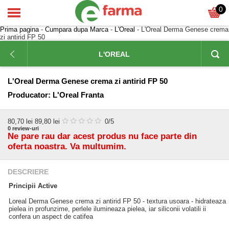
0
Prima pagina
-
Cumpara dupa Marca
-
L'Oreal
- L'Oreal Derma Genese crema
zi antirid FP 50
L'OREAL
L'Oreal Derma Genese crema zi antirid FP 50
Producator:
L'Oreal Franta
80,70
lei
89,80 lei
0
/5
0
review-uri
Ne pare rau dar acest produs nu face parte din
oferta noastra. Va multumim.
DESCRIERE
Principii Active
Loreal Derma Genese crema zi antirid FP 50 - textura usoara - hidrateaza
pielea in profunzime, perlele ilumineaza pielea, iar siliconii volatili ii
confera un aspect de catifea