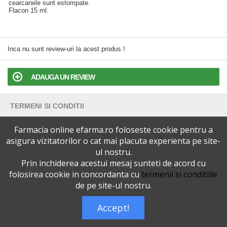
cearcanele sunt estompate.
Flacon 15 ml.
Inca nu sunt review-uri la acest produs !
ADAUGA UN REVIEW
TERMENI SI CONDITII
Farmacia online efarma.ro foloseste cookie pentru a
POLITICA DE CONFIDENTIALITATE
asigura vizitatorilor o cat mai placuta experienta pe site-
ul nostru.
VERSIUNEA DESKTOP
Prin inchiderea acestui mesaj sunteti de acord cu
folosirea cookie in concordanta cu
termenii si conditiile
Telefoane eFarma:
0727515368
de pe site-ul nostru.
Dreptul de autor © efarma.ro - Toate Drepturile Rezervate.
Accept!