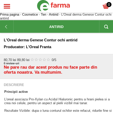
0
Prima pagina
-
Cosmetice
-
Ten
-
Antirid
- L'Oreal derma Genese Contur ochi
antirid
ANTIRID
L'Oreal derma Genese Contur ochi antirid
Producator:
L'Oreal Franta
80,70
lei
89,80 lei
0
/5
0
review-uri
Ne pare rau dar acest produs nu face parte din
oferta noastra. Va multumim.
DESCRIERE
Principii active
L'oreal asociaza Pro-Xylan cu Acidul Hialuronic pentru a hrani pielea si a
crea noi celule, pentru un aspect al pielii vizibil mai tanar.
Rezultate Vizibile: dupa o luna conturul ochilor este refacut, ridurile fine si