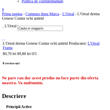
Politica de confidentialitate
0
Prima pagina
-
Cumpara dupa Marca
-
L'Oreal
- L'Oreal derma
Genese Contur ochi antirid
L'Oreal
L'Oreal derma Genese Contur ochi antirid
Producator:
L'Oreal
Franta
80,70
lei
89,80 lei
0
/5
0
review-uri
Ne pare rau dar acest produs nu face parte din oferta
noastra. Va multumim.
Descriere
Principii Active