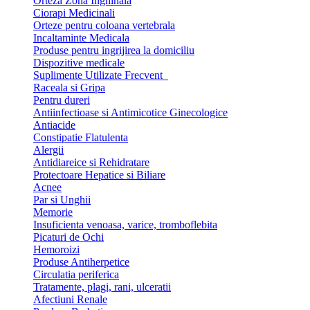
Orteza Zona Inghinala
Ciorapi Medicinali
Orteze pentru coloana vertebrala
Incaltaminte Medicala
Produse pentru ingrijirea la domiciliu
Dispozitive medicale
Suplimente Utilizate Frecvent
Raceala si Gripa
Pentru dureri
Antiinfectioase si Antimicotice Ginecologice
Antiacide
Constipatie Flatulenta
Alergii
Antidiareice si Rehidratare
Protectoare Hepatice si Biliare
Acnee
Par si Unghii
Memorie
Insuficienta venoasa, varice, tromboflebita
Picaturi de Ochi
Hemoroizi
Produse Antiherpetice
Circulatia periferica
Tratamente, plagi, rani, ulceratii
Afectiuni Renale