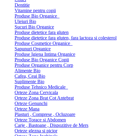
Dentitie
Vitamine pentru copii
Produse Bio Organice
Uleiuri Bio
Sucuri Bio Organice
Produse dietetice fara gluten
Produse dietetice fara gluten, fara lactoza si colesterol
Produse Cosmetice Organice
Sapunuri Organice
Produse Igiena Intima Organice
Produse Bio Organice Copii
Produse Organice pentru Corp
Alimente Bio
Cafea, Ceai Bio
Suplimente Bio
Produse Tehnico Medicale
Orteze Zona Cervicala
Orteze Zona Brat Cot Antebrat
Orteze Genunchi
Orteze Mana
Plasturi , Comprese , Ocluzoare
Orteze Torace si Abdomen
Carje , Bastoane , Dispozitive de Mers
Orteze glezna si picior