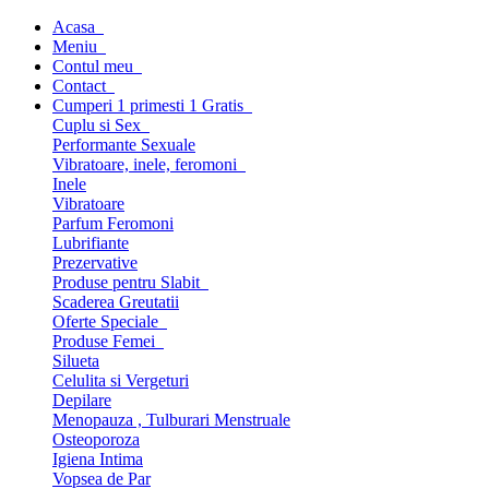
Acasa
Meniu
Contul meu
Contact
Cumperi 1 primesti 1 Gratis
Cuplu si Sex
Performante Sexuale
Vibratoare, inele, feromoni
Inele
Vibratoare
Parfum Feromoni
Lubrifiante
Prezervative
Produse pentru Slabit
Scaderea Greutatii
Oferte Speciale
Produse Femei
Silueta
Celulita si Vergeturi
Depilare
Menopauza , Tulburari Menstruale
Osteoporoza
Igiena Intima
Vopsea de Par