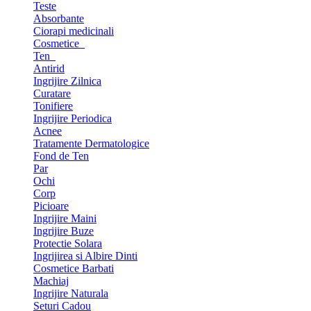
Teste
Absorbante
Ciorapi medicinali
Cosmetice
Ten
Antirid
Ingrijire Zilnica
Curatare
Tonifiere
Ingrijire Periodica
Acnee
Tratamente Dermatologice
Fond de Ten
Par
Ochi
Corp
Picioare
Ingrijire Maini
Ingrijire Buze
Protectie Solara
Ingrijirea si Albire Dinti
Cosmetice Barbati
Machiaj
Ingrijire Naturala
Seturi Cadou