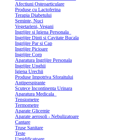
Afectiuni Osteoarticulare
Produse cu Lactoferina
Terapia Diabetului
Seminte, Nuci
Vegetarieni, Vegani
Ingrijire si Igiena Personala
Ingrijire Dinti si Cavitate Bucala
Ingrijire Par si Cap
Ingrijire Picioare
Ingrijire Corp
Aparatura Ingrijire Personala
Ingrijire Unghii
Igiena Urechii
Produse Impotriva Sforaitului
Antiperspirante
Scutece Incontinenta Urinara
Aparatura Medicala
Tensiometre
Termometre
Aparate Glicemie
Aparate aerosoli - Nebulizatoare
Cantare
Truse Sanitare
Teste
Umidificatoare