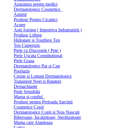
Aparatura pentru medici
Dermatologice Cosmetice
Antirid
Produse Pentru Cicatrici
Acnee
Anti Ageing ( Impotriva Imbatranirii )
Produse Lifting
Hidratare si Tonifiere Ten
Ten Cuperozic
Piele cu Discromii ( Pete )
Piele Uscata Constitutional
Piele Grasa
Dermatologice Par si Cap
Psoriazis
Creme si Lotiuni Dermatologice
Tratament Negi si Bataturi
Demachiante
Piele Sensibila
Mama si copilul
Produse pentru Perioada Sarcinii
Cosmetice Copii
Dermatologice Copii si Nou Nascuti
Biberoane, Incalzitoare, Sterilizatoare
Mama care Alapteaza
Colici