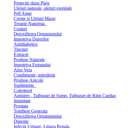
Protectie dupa Plaja
Uleiuri naturale, uleiuri esentiale
Pell Amar
Creme si Uleiuri Masaj
Terapie Naturista
Ceaiuri
Detoxifierea Organismului
Impotriva Durerilor
Antidiabetice
Tincturi
Extracte
Produse Naturale
Impotriva Fumatului
Aloe Vera
Condimente, mirodenii
Produse Apicole
Suplimente
Colesterol
Antistres , Tulburari de Somn, Tulburari de Ritm Cardiac
Imunitate
Prostata
Tonifiere Generala
Detoxifierea Organismului
Digestie
Infectii Urinare, Litiaza Renala