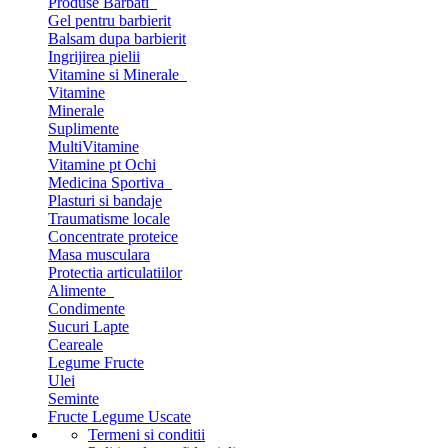
Produse Barbati
Gel pentru barbierit
Balsam dupa barbierit
Ingrijirea pielii
Vitamine si Minerale
Vitamine
Minerale
Suplimente
MultiVitamine
Vitamine pt Ochi
Medicina Sportiva
Plasturi si bandaje
Traumatisme locale
Concentrate proteice
Masa musculara
Protectia articulatiilor
Alimente
Condimente
Sucuri Lapte
Ceareale
Legume Fructe
Ulei
Seminte
Fructe Legume Uscate
Termeni si conditii