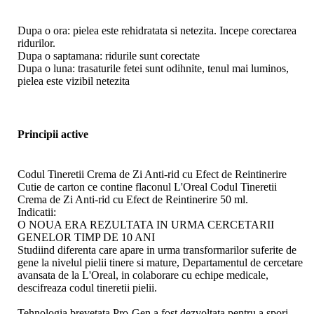
Dupa o ora: pielea este rehidratata si netezita. Incepe corectarea
ridurilor.
Dupa o saptamana: ridurile sunt corectate
Dupa o luna: trasaturile fetei sunt odihnite, tenul mai luminos,
pielea este vizibil netezita
Principii active
Codul Tineretii Crema de Zi Anti-rid cu Efect de Reintinerire
Cutie de carton ce contine flaconul L'Oreal Codul Tineretii
Crema de Zi Anti-rid cu Efect de Reintinerire 50 ml.
Indicatii:
O NOUA ERA REZULTATA IN URMA CERCETARII
GENELOR TIMP DE 10 ANI
Studiind diferenta care apare in urma transformarilor suferite de
gene la nivelul pielii tinere si mature, Departamentul de cercetare
avansata de la L'Oreal, in colaborare cu echipe medicale,
descifreaza codul tineretii pielii.
Tehnologia brevetata Pro-Gen a fost dezvoltata pentru a spori