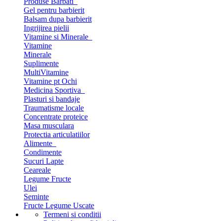
Produse Barbati
Gel pentru barbierit
Balsam dupa barbierit
Ingrijirea pielii
Vitamine si Minerale
Vitamine
Minerale
Suplimente
MultiVitamine
Vitamine pt Ochi
Medicina Sportiva
Plasturi si bandaje
Traumatisme locale
Concentrate proteice
Masa musculara
Protectia articulatiilor
Alimente
Condimente
Sucuri Lapte
Ceareale
Legume Fructe
Ulei
Seminte
Fructe Legume Uscate
Termeni si conditii