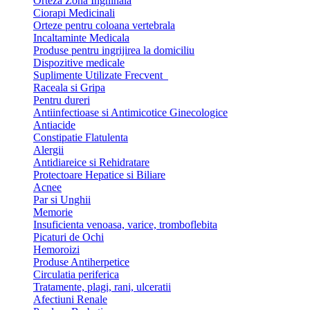
Orteza Zona Inghinala
Ciorapi Medicinali
Orteze pentru coloana vertebrala
Incaltaminte Medicala
Produse pentru ingrijirea la domiciliu
Dispozitive medicale
Suplimente Utilizate Frecvent
Raceala si Gripa
Pentru dureri
Antiinfectioase si Antimicotice Ginecologice
Antiacide
Constipatie Flatulenta
Alergii
Antidiareice si Rehidratare
Protectoare Hepatice si Biliare
Acnee
Par si Unghii
Memorie
Insuficienta venoasa, varice, tromboflebita
Picaturi de Ochi
Hemoroizi
Produse Antiherpetice
Circulatia periferica
Tratamente, plagi, rani, ulceratii
Afectiuni Renale