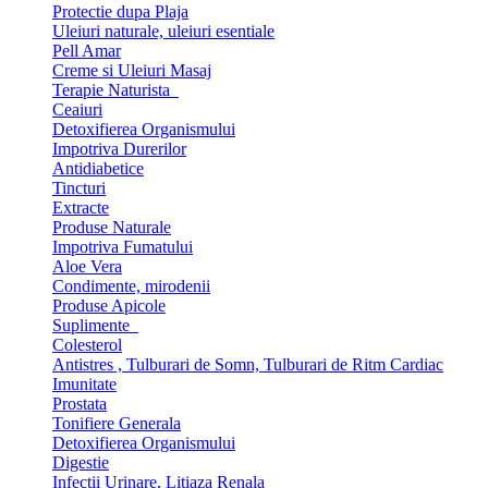
Protectie dupa Plaja
Uleiuri naturale, uleiuri esentiale
Pell Amar
Creme si Uleiuri Masaj
Terapie Naturista
Ceaiuri
Detoxifierea Organismului
Impotriva Durerilor
Antidiabetice
Tincturi
Extracte
Produse Naturale
Impotriva Fumatului
Aloe Vera
Condimente, mirodenii
Produse Apicole
Suplimente
Colesterol
Antistres , Tulburari de Somn, Tulburari de Ritm Cardiac
Imunitate
Prostata
Tonifiere Generala
Detoxifierea Organismului
Digestie
Infectii Urinare, Litiaza Renala