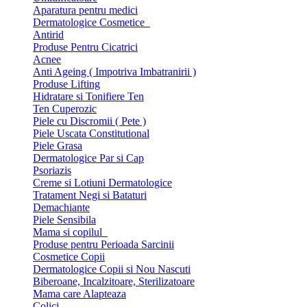
Aparatura pentru medici
Dermatologice Cosmetice
Antirid
Produse Pentru Cicatrici
Acnee
Anti Ageing ( Impotriva Imbatranirii )
Produse Lifting
Hidratare si Tonifiere Ten
Ten Cuperozic
Piele cu Discromii ( Pete )
Piele Uscata Constitutional
Piele Grasa
Dermatologice Par si Cap
Psoriazis
Creme si Lotiuni Dermatologice
Tratament Negi si Bataturi
Demachiante
Piele Sensibila
Mama si copilul
Produse pentru Perioada Sarcinii
Cosmetice Copii
Dermatologice Copii si Nou Nascuti
Biberoane, Incalzitoare, Sterilizatoare
Mama care Alapteaza
Colici