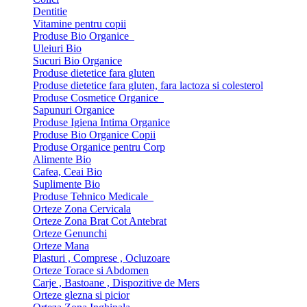
Dentitie
Vitamine pentru copii
Produse Bio Organice
Uleiuri Bio
Sucuri Bio Organice
Produse dietetice fara gluten
Produse dietetice fara gluten, fara lactoza si colesterol
Produse Cosmetice Organice
Sapunuri Organice
Produse Igiena Intima Organice
Produse Bio Organice Copii
Produse Organice pentru Corp
Alimente Bio
Cafea, Ceai Bio
Suplimente Bio
Produse Tehnico Medicale
Orteze Zona Cervicala
Orteze Zona Brat Cot Antebrat
Orteze Genunchi
Orteze Mana
Plasturi , Comprese , Ocluzoare
Orteze Torace si Abdomen
Carje , Bastoane , Dispozitive de Mers
Orteze glezna si picior