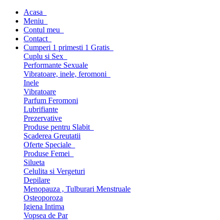
Acasa
Meniu
Contul meu
Contact
Cumperi 1 primesti 1 Gratis
Cuplu si Sex
Performante Sexuale
Vibratoare, inele, feromoni
Inele
Vibratoare
Parfum Feromoni
Lubrifiante
Prezervative
Produse pentru Slabit
Scaderea Greutatii
Oferte Speciale
Produse Femei
Silueta
Celulita si Vergeturi
Depilare
Menopauza , Tulburari Menstruale
Osteoporoza
Igiena Intima
Vopsea de Par