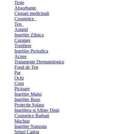
Teste
Absorbante
Ciorapi medicinali
Cosmetice
Ten
Antirid
Ingrijire Zilnica
Curatare
Tonifiere
Ingrijire Periodica
Acnee
Tratamente Dermatologice
Fond de Ten
Par
Ochi
Corp
Picioare
Ingrijire Maini
Ingrijire Buze
Protectie Solara
Ingrijirea si Albire Dinti
Cosmetice Barbati
Machiaj
Ingrijire Naturala
Seturi Cadou