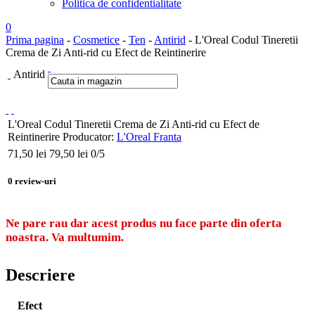
Politica de confidentialitate
0
Prima pagina
-
Cosmetice
-
Ten
-
Antirid
- L'Oreal Codul Tineretii
Crema de Zi Anti-rid cu Efect de Reintinerire
Antirid
L'Oreal Codul Tineretii Crema de Zi Anti-rid cu Efect de
Reintinerire
Producator:
L'Oreal Franta
71,50
lei
79,50 lei
0
/5
0
review-uri
Ne pare rau dar acest produs nu face parte din oferta
noastra. Va multumim.
Descriere
Efect