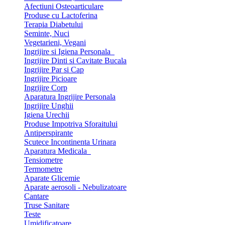
Afectiuni Osteoarticulare
Produse cu Lactoferina
Terapia Diabetului
Seminte, Nuci
Vegetarieni, Vegani
Ingrijire si Igiena Personala
Ingrijire Dinti si Cavitate Bucala
Ingrijire Par si Cap
Ingrijire Picioare
Ingrijire Corp
Aparatura Ingrijire Personala
Ingrijire Unghii
Igiena Urechii
Produse Impotriva Sforaitului
Antiperspirante
Scutece Incontinenta Urinara
Aparatura Medicala
Tensiometre
Termometre
Aparate Glicemie
Aparate aerosoli - Nebulizatoare
Cantare
Truse Sanitare
Teste
Umidificatoare