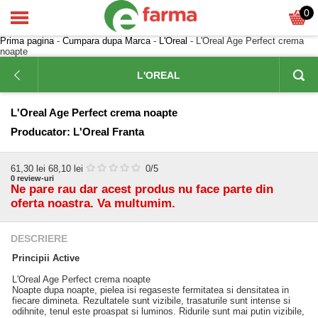
0
Prima pagina
-
Cumpara dupa Marca
-
L'Oreal
- L'Oreal Age Perfect crema
noapte
L'OREAL
L'Oreal Age Perfect crema noapte
Producator:
L'Oreal Franta
61,30
lei
68,10 lei
0
/5
0
review-uri
Ne pare rau dar acest produs nu face parte din
oferta noastra. Va multumim.
DESCRIERE
Principii Active
L'Oreal Age Perfect crema noapte
Noapte dupa noapte, pielea isi regaseste fermitatea si densitatea in
fiecare dimineta. Rezultatele sunt vizibile, trasaturile sunt intense si
odihnite, tenul este proaspat si luminos. Ridurile sunt mai putin vizibile,