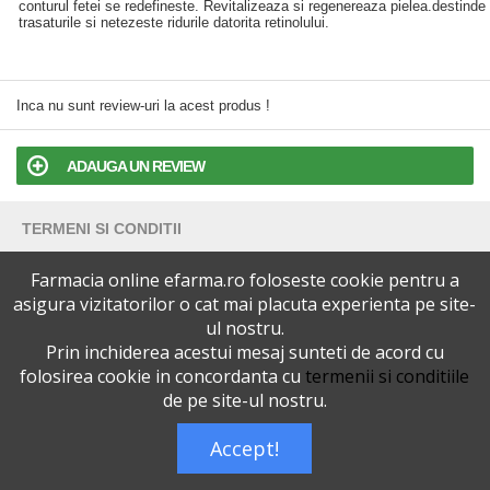
conturul fetei se redefineste. Revitalizeaza si regenereaza pielea.destinde
trasaturile si netezeste ridurile datorita retinolului.
Inca nu sunt review-uri la acest produs !
ADAUGA UN REVIEW
TERMENI SI CONDITII
Farmacia online efarma.ro foloseste cookie pentru a
POLITICA DE CONFIDENTIALITATE
asigura vizitatorilor o cat mai placuta experienta pe site-
ul nostru.
VERSIUNEA DESKTOP
Prin inchiderea acestui mesaj sunteti de acord cu
folosirea cookie in concordanta cu
termenii si conditiile
Telefoane eFarma:
0727515368
de pe site-ul nostru.
Dreptul de autor © efarma.ro - Toate Drepturile Rezervate.
Accept!