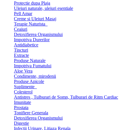
Protectie dupa Plaja
Uleiuri naturale, uleiuri esentiale
Pell Amar
Creme si Uleiuri Masaj
Terapie Naturista
Ceaiuri
Detoxifierea Organismului
Impotriva Durerilor
Antidiabetice
Tincturi
Extracte
Produse Naturale
Impotriva Fumatului
Aloe Vera
Condimente, mirodenii
Produse Apicole
Suplimente
Colesterol
Antistres , Tulburari de Somn, Tulburari de Ritm Cardiac
Imunitate
Prostata
Tonifiere Generala
Detoxifierea Organismului
Digestie
Infectii Urinare, Litiaza Renala