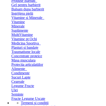
Produse Barbati
Gel pentru barbierit
Balsam dupa barbierit
Ingrijirea pielii
Vitamine si Minerale
Vitamine
Minerale
Suplimente
MultiVitamine
Vitamine pt Ochi
Medicina Sportiva
Plasturi si bandaje
Traumatisme locale
Concentrate proteice
Masa musculara
Protectia articulatiilor
Alimente
Condimente
Sucuri Lapte
Ceareale
Legume Fructe
Ulei
Seminte
Fructe Legume Uscate
Termeni si conditii