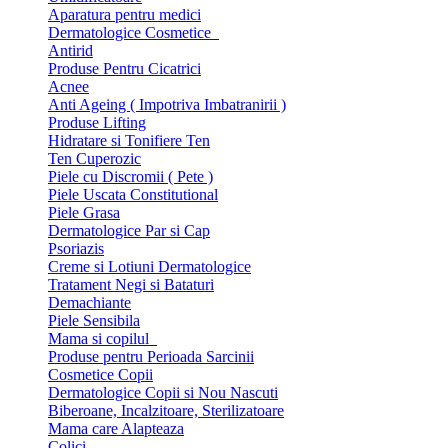
Aparatura pentru medici
Dermatologice Cosmetice
Antirid
Produse Pentru Cicatrici
Acnee
Anti Ageing ( Impotriva Imbatranirii )
Produse Lifting
Hidratare si Tonifiere Ten
Ten Cuperozic
Piele cu Discromii ( Pete )
Piele Uscata Constitutional
Piele Grasa
Dermatologice Par si Cap
Psoriazis
Creme si Lotiuni Dermatologice
Tratament Negi si Bataturi
Demachiante
Piele Sensibila
Mama si copilul
Produse pentru Perioada Sarcinii
Cosmetice Copii
Dermatologice Copii si Nou Nascuti
Biberoane, Incalzitoare, Sterilizatoare
Mama care Alapteaza
Colici