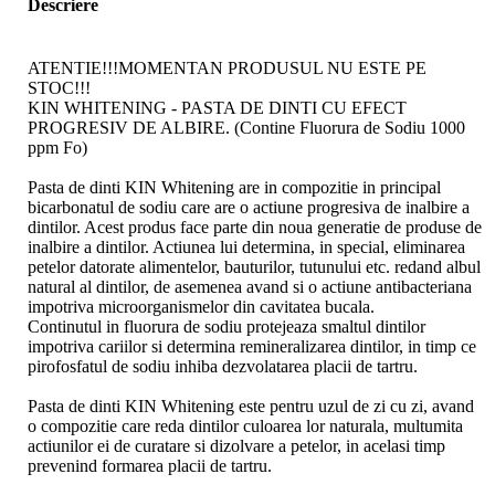
Descriere
ATENTIE!!!MOMENTAN PRODUSUL NU ESTE PE
STOC!!!
KIN WHITENING - PASTA DE DINTI CU EFECT
PROGRESIV DE ALBIRE. (Contine Fluorura de Sodiu 1000
ppm Fo)
Pasta de dinti KIN Whitening are in compozitie in principal
bicarbonatul de sodiu care are o actiune progresiva de inalbire a
dintilor. Acest produs face parte din noua generatie de produse de
inalbire a dintilor. Actiunea lui determina, in special, eliminarea
petelor datorate alimentelor, bauturilor, tutunului etc. redand albul
natural al dintilor, de asemenea avand si o actiune antibacteriana
impotriva microorganismelor din cavitatea bucala.
Continutul in fluorura de sodiu protejeaza smaltul dintilor
impotriva cariilor si determina remineralizarea dintilor, in timp ce
pirofosfatul de sodiu inhiba dezvolatarea placii de tartru.
Pasta de dinti KIN Whitening este pentru uzul de zi cu zi, avand
o compozitie care reda dintilor culoarea lor naturala, multumita
actiunilor ei de curatare si dizolvare a petelor, in acelasi timp
prevenind formarea placii de tartru.