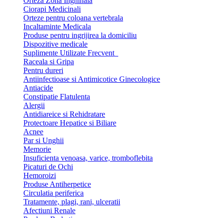
Orteza Zona Inghinala
Ciorapi Medicinali
Orteze pentru coloana vertebrala
Incaltaminte Medicala
Produse pentru ingrijirea la domiciliu
Dispozitive medicale
Suplimente Utilizate Frecvent
Raceala si Gripa
Pentru dureri
Antiinfectioase si Antimicotice Ginecologice
Antiacide
Constipatie Flatulenta
Alergii
Antidiareice si Rehidratare
Protectoare Hepatice si Biliare
Acnee
Par si Unghii
Memorie
Insuficienta venoasa, varice, tromboflebita
Picaturi de Ochi
Hemoroizi
Produse Antiherpetice
Circulatia periferica
Tratamente, plagi, rani, ulceratii
Afectiuni Renale