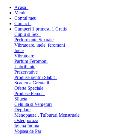
Acasa
Meniu
Contul meu
Contact
Cumperi 1 primesti 1 Gratis
Cuplu si Sex
Performante Sexuale
Vibratoare, inele, feromoni
Inele
Vibratoare
Parfum Feromoni
Lubrifiante
Prezervative
Produse pentru Slabit
Scaderea Greutatii
Oferte Speciale
Produse Femei
Silueta
Celulita si Vergeturi
Depilare
Menopauza , Tulburari Menstruale
Osteoporoza
Igiena Intima
Vopsea de Par