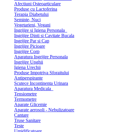
Afectiuni Osteoarticulare
Produse cu Lactoferina
Terapia Diabetului
Seminte, Nuci
Vegetarieni, Vegani
Ingrijire si Igiena Personala
Ingrijire Dinti si Cavitate Bucala
Ingrijire Par si Cap
Ingrijire Picioare
Ingrijire Corp
Aparatura Ingrijire Personala
Ingrijire Unghii
Igiena Urechii
Produse Impotriva Sforaitului
Antiperspirante
Scutece Incontinenta Urinara
Aparatura Medicala
Tensiometre
Termometre
Aparate Glicemie
Aparate aerosoli - Nebulizatoare
Cantare
Truse Sanitare
Teste
Umidificatoare