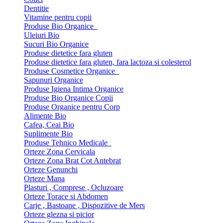
Dentitie
Vitamine pentru copii
Produse Bio Organice
Uleiuri Bio
Sucuri Bio Organice
Produse dietetice fara gluten
Produse dietetice fara gluten, fara lactoza si colesterol
Produse Cosmetice Organice
Sapunuri Organice
Produse Igiena Intima Organice
Produse Bio Organice Copii
Produse Organice pentru Corp
Alimente Bio
Cafea, Ceai Bio
Suplimente Bio
Produse Tehnico Medicale
Orteze Zona Cervicala
Orteze Zona Brat Cot Antebrat
Orteze Genunchi
Orteze Mana
Plasturi , Comprese , Ocluzoare
Orteze Torace si Abdomen
Carje , Bastoane , Dispozitive de Mers
Orteze glezna si picior