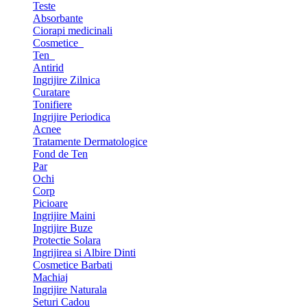
Teste
Absorbante
Ciorapi medicinali
Cosmetice
Ten
Antirid
Ingrijire Zilnica
Curatare
Tonifiere
Ingrijire Periodica
Acnee
Tratamente Dermatologice
Fond de Ten
Par
Ochi
Corp
Picioare
Ingrijire Maini
Ingrijire Buze
Protectie Solara
Ingrijirea si Albire Dinti
Cosmetice Barbati
Machiaj
Ingrijire Naturala
Seturi Cadou