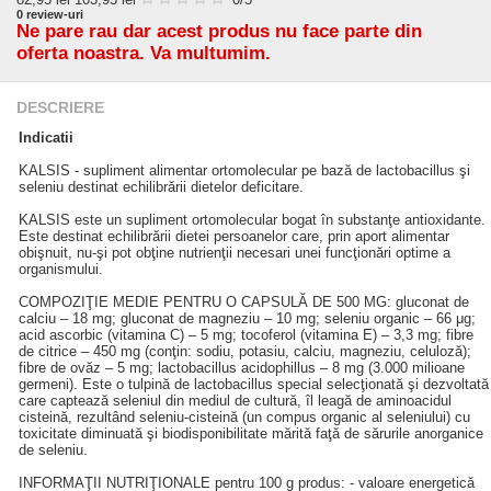
0
review-uri
Ne pare rau dar acest produs nu face parte din
oferta noastra. Va multumim.
DESCRIERE
Indicatii
KALSIS - supliment alimentar ortomolecular pe bază de lactobacillus şi
seleniu destinat echilibrării dietelor deficitare.
KALSIS este un supliment ortomolecular bogat în substanţe antioxidante.
Este destinat echilibrării dietei persoanelor care, prin aport alimentar
obişnuit, nu-şi pot obţine nutrienţii necesari unei funcţionări optime a
organismului.
COMPOZIŢIE MEDIE PENTRU O CAPSULĂ DE 500 MG: gluconat de
calciu – 18 mg; gluconat de magneziu – 10 mg; seleniu organic – 66 μg;
acid ascorbic (vitamina C) – 5 mg; tocoferol (vitamina E) – 3,3 mg; fibre
de citrice – 450 mg (conţin: sodiu, potasiu, calciu, magneziu, celuloză);
fibre de ovăz – 5 mg; lactobacillus acidophillus – 8 mg (3.000 milioane
germeni). Este o tulpină de lactobacillus special selecţionată şi dezvoltată
care captează seleniul din mediul de cultură, îl leagă de aminoacidul
cisteină, rezultând seleniu-cisteină (un compus organic al seleniului) cu
toxicitate diminuată şi biodisponibilitate mărită faţă de sărurile anorganice
de seleniu.
INFORMAŢII NUTRIŢIONALE pentru 100 g produs: - valoare energetică