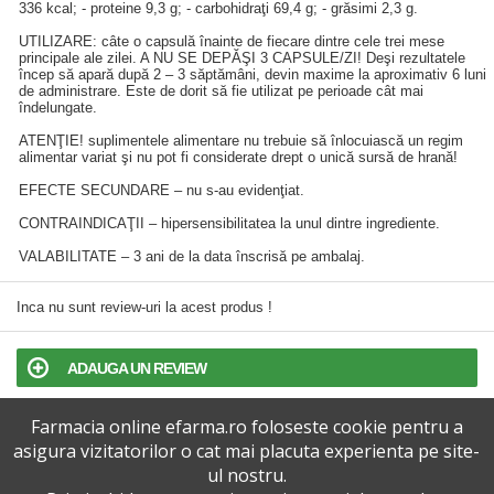
336 kcal; - proteine 9,3 g; - carbohidraţi 69,4 g; - grăsimi 2,3 g.
UTILIZARE: câte o capsulă înainte de fiecare dintre cele trei mese
principale ale zilei. A NU SE DEPĂŞI 3 CAPSULE/ZI! Deşi rezultatele
încep să apară după 2 – 3 săptămâni, devin maxime la aproximativ 6 luni
de administrare. Este de dorit să fie utilizat pe perioade cât mai
îndelungate.
ATENŢIE! suplimentele alimentare nu trebuie să înlocuiască un regim
alimentar variat şi nu pot fi considerate drept o unică sursă de hrană!
EFECTE SECUNDARE – nu s-au evidenţiat.
CONTRAINDICAŢII – hipersensibilitatea la unul dintre ingrediente.
VALABILITATE – 3 ani de la data înscrisă pe ambalaj.
Inca nu sunt review-uri la acest produs !
ADAUGA UN REVIEW
Farmacia online efarma.ro foloseste cookie pentru a
TERMENI SI CONDITII
asigura vizitatorilor o cat mai placuta experienta pe site-
ul nostru.
POLITICA DE CONFIDENTIALITATE