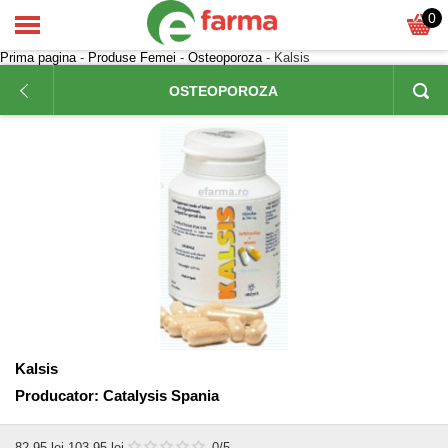
0
Prima pagina
-
Produse Femei
-
Osteoporoza
- Kalsis
OSTEOPOROZA
Kalsis
Producator:
Catalysis Spania
82,95
lei
103,95 lei
0
/5