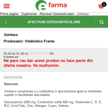
0
Prima pagina
-
Suplimente
-
Afectiuni Osteoarticulare
- Jointace
AFECTIUNI OSTEOARTICULARE
Jointace
Producator:
Vitabiotics Franta
55,40
lei
61,40 lei
0
/5
0
review-uri
Ne pare rau dar acest produs nu face parte din
oferta noastra. Va multumim.
DESCRIERE
Descriere
Jointace comprimate cu condroitina si glucozamina ajuta la mentinera
supletii si flexibilitatii articulatiilor.
Glucozamina 1000 mg, Condroitina sulfat 400 mg, Vitaminele C, D, E,
B12, Acid Folic, Zinc, Mangan, Cupru, Seleniu.