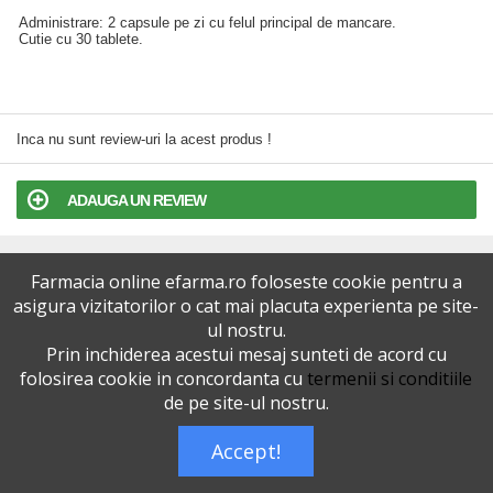
Administrare: 2 capsule pe zi cu felul principal de mancare.
Cutie cu 30 tablete.
Inca nu sunt review-uri la acest produs !
ADAUGA UN REVIEW
TERMENI SI CONDITII
Farmacia online efarma.ro foloseste cookie pentru a
asigura vizitatorilor o cat mai placuta experienta pe site-
POLITICA DE CONFIDENTIALITATE
ul nostru.
Prin inchiderea acestui mesaj sunteti de acord cu
VERSIUNEA DESKTOP
folosirea cookie in concordanta cu
termenii si conditiile
de pe site-ul nostru.
Telefoane eFarma:
0727515368
Accept!
Dreptul de autor © efarma.ro - Toate Drepturile Rezervate.