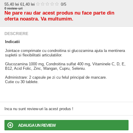
55,40
lei
61,40 lei
0
/5
0
review-uri
Ne pare rau dar acest produs nu face parte din
oferta noastra. Va multumim.
DESCRIERE
Indicatii
Jointace comprimate cu condroitina si glucozamina ajuta la mentinera
supletii si flexibilitatii articulatiilor.
Glucozamina 1000 mg, Condroitina sulfat 400 mg, Vitaminele C, D, E,
B12, Acid Folic, Zinc, Mangan, Cupru, Seleniu.
Administrare: 2 capsule pe zi cu felul principal de mancare.
Cutie cu 30 tablete.
Inca nu sunt review-uri la acest produs !
ADAUGA UN REVIEW