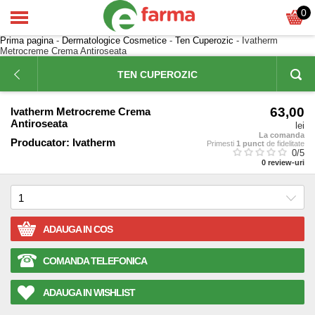
0
Prima pagina
-
Dermatologice Cosmetice
-
Ten Cuperozic
- Ivatherm
Metrocreme Crema Antiroseata
TEN CUPEROZIC
63,00
Ivatherm Metrocreme Crema
Antiroseata
lei
La comanda
Producator:
Ivatherm
Primesti
1 punct
de fidelitate
0
/5
0
review-uri
ADAUGA IN COS
COMANDA TELEFONICA
ADAUGA IN WISHLIST