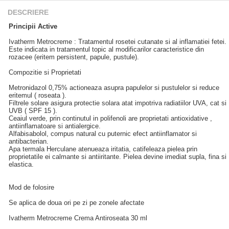
DESCRIERE
Principii Active
Ivatherm Metrocreme : Tratamentul rosetei cutanate si al inflamatiei fetei.
Este indicata in tratamentul topic al modificarilor caracteristice din
rozacee (eritem persistent, papule, pustule).
Compozitie si Proprietati
Metronidazol 0,75% actioneaza asupra papulelor si pustulelor si reduce
eritemul ( roseata ).
Filtrele solare asigura protectie solara atat impotriva radiatiilor UVA, cat si
UVB ( SPF 15 ).
Ceaiul verde, prin continutul in polifenoli are proprietati antioxidative ,
antiinflamatoare si antialergice.
Alfabisabolol, compus natural cu puternic efect antiinflamator si
antibacterian.
Apa termala Herculane atenueaza iritatia, catifeleaza pielea prin
proprietatile ei calmante si antiiritante. Pielea devine imediat supla, fina si
elastica.
Mod de folosire
Se aplica de doua ori pe zi pe zonele afectate
Ivatherm Metrocreme Crema Antiroseata 30 ml