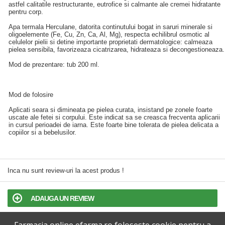
astfel calitatile restructurante, eutrofice si calmante ale cremei hidratante
pentru corp.
Apa termala Herculane, datorita continutului bogat in saruri minerale si
oligoelemente (Fe, Cu, Zn, Ca, Al, Mg), respecta echilibrul osmotic al
celulelor pielii si detine importante proprietati dermatologice: calmeaza
pielea sensibila, favorizeaza cicatrizarea, hidrateaza si decongestioneaza.
Mod de prezentare: tub 200 ml.
Mod de folosire
Aplicati seara si dimineata pe pielea curata, insistand pe zonele foarte
uscate ale fetei si corpului. Este indicat sa se creasca frecventa aplicarii
in cursul perioadei de iarna. Este foarte bine tolerata de pielea delicata a
copiilor si a bebelusilor.
Inca nu sunt review-uri la acest produs !
ADAUGA UN REVIEW