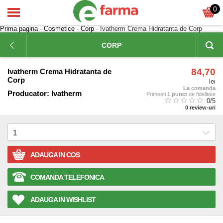
0
Prima pagina
-
Cosmetice
-
Corp
- Ivatherm Crema Hidratanta de Corp
CORP
84,70
Ivatherm Crema Hidratanta de
Corp
lei
La comanda
Producator:
Ivatherm
Primesti
1 punct
de fidelitate
0
/5
0
review-uri
ADAUGA IN COS
COMANDA TELEFONICA
ADAUGA IN WISHLIST