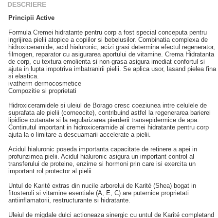
DESCRIERE
Principii Active
Formula Cremei hidratante pentru corp a fost special conceputa pentru
ingrijirea pielii atopice a copiilor si bebelusilor. Combinatia complexa de
hidroxiceramide, acid hialuronic, acizi grasi determina efectul regenerator,
filmogen, reparator cu asigurarea aportului de vitamine. Crema Hidratanta
de corp, cu textura emolienta si non-grasa asigura imediat confortul si
ajuta in lupta impotriva imbatranirii pielii. Se aplica usor, lasand pielea fina
si elastica.
ivatherm dermocosmetice
Compozitie si proprietati
Hidroxiceramidele si uleiul de Borago cresc coeziunea intre celulele de
suprafata ale pielii (corneocite), contribuind astfel la regenerarea barierei
lipidice cutanate si la regularizarea pierderii transepidermice de apa.
Continutul important in hidroxiceramide al cremei hidratante pentru corp
ajuta la o limitare a descuamarii accelerate a pielii.
Acidul hialuronic poseda importanta capacitate de retinere a apei in
profunzimea pielii. Acidul hialuronic asigura un important control al
transferului de proteine, enzime si hormoni prin care isi exercita un
important rol protector al pielii.
Untul de Karité extras din nucile arborelui de Karité (Shea) bogat in
fitosteroli si vitamine esentiale (A, E, C) are puternice proprietati
antiinflamatorii, restructurante si hidratante.
Uleiul de migdale dulci actioneaza sinergic cu untul de Karité completand