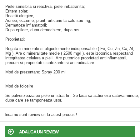
Piele sensibila si reactiva, piele imbatranita;
Eritem solar;
Reactii alergice;
Acnee, eczeme, prurit, urticarie la cald sau frig;
Dermatoze inflamatorii;
Dupa epilare, dupa demachiere, dupa ras.
Proprietati:
Bogata in minerale si oligoelemente indispensabile ( Fe, Cu, Zn, Ca, Al,
Mg ). Are o mineralitate medie ( 2500 mg/l ), este izotonica respectand
integritatea celulara a pielii. Are puternice proprietati antiinflamatorii,
precum si proprietati cicatrizante si antiradicalare.
Mod de prezentare: Spray 200 ml
Mod de folosire
Se pulverizeaza pe piele un strat fin. Se lasa sa actioneze cateva minute,
dupa care se tamponeaza usor.
Inca nu sunt review-uri la acest produs !
ADAUGA UN REVIEW