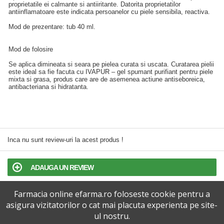
proprietatile ei calmante si antiiritante. Datorita proprietatilor
antiinflamatoare este indicata persoanelor cu piele sensibila, reactiva.
Mod de prezentare: tub 40 ml.
Mod de folosire
Se aplica dimineata si seara pe pielea curata si uscata. Curatarea pielii
este ideal sa fie facuta cu IVAPUR – gel spumant purifiant pentru piele
mixta si grasa, produs care are de asemenea actiune antiseboreica,
antibacteriana si hidratanta.
Inca nu sunt review-uri la acest produs !
ADAUGA UN REVIEW
Farmacia online efarma.ro foloseste cookie pentru a
TERMENI SI CONDITII
asigura vizitatorilor o cat mai placuta experienta pe site-
ul nostru.
POLITICA DE CONFIDENTIALITATE