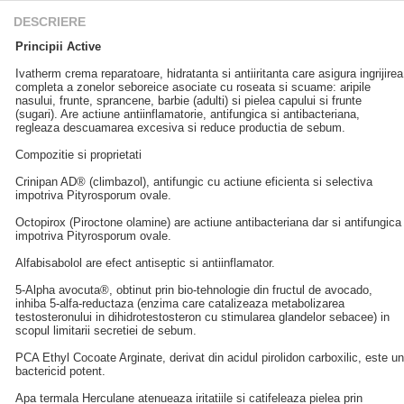
DESCRIERE
Principii Active
Ivatherm crema reparatoare, hidratanta si antiiritanta care asigura ingrijirea
completa a zonelor seboreice asociate cu roseata si scuame: aripile
nasului, frunte, sprancene, barbie (adulti) si pielea capului si frunte
(sugari). Are actiune antiinflamatorie, antifungica si antibacteriana,
regleaza descuamarea excesiva si reduce productia de sebum.
Compozitie si proprietati
Crinipan AD® (climbazol), antifungic cu actiune eficienta si selectiva
impotriva Pityrosporum ovale.
Octopirox (Piroctone olamine) are actiune antibacteriana dar si antifungica
impotriva Pityrosporum ovale.
Alfabisabolol are efect antiseptic si antiinflamator.
5-Alpha avocuta®, obtinut prin bio-tehnologie din fructul de avocado,
inhiba 5-alfa-reductaza (enzima care catalizeaza metabolizarea
testosteronului in dihidrotestosteron cu stimularea glandelor sebacee) in
scopul limitarii secretiei de sebum.
PCA Ethyl Cocoate Arginate, derivat din acidul pirolidon carboxilic, este un
bactericid potent.
Apa termala Herculane atenueaza iritatiile si catifeleaza pielea prin