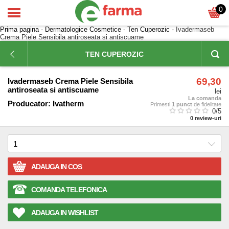
0
Prima pagina
-
Dermatologice Cosmetice
-
Ten Cuperozic
- Ivadermaseb
Crema Piele Sensibila antiroseata si antiscuame
TEN CUPEROZIC
69,30
Ivadermaseb Crema Piele Sensibila
antiroseata si antiscuame
lei
La comanda
Producator:
Ivatherm
Primesti
1 punct
de fidelitate
0
/5
0
review-uri
ADAUGA IN COS
COMANDA TELEFONICA
ADAUGA IN WISHLIST