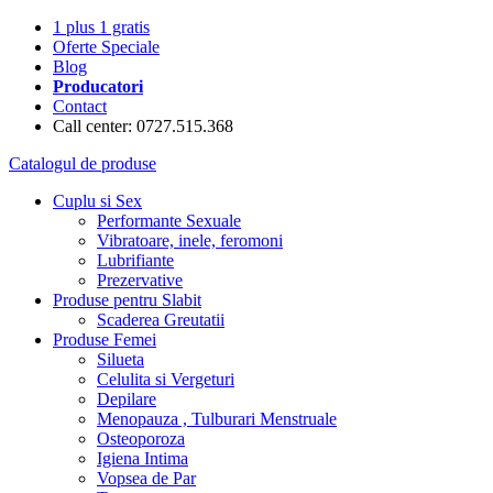
1 plus 1 gratis
Oferte Speciale
Blog
Producatori
Contact
Call center: 0727.515.368
Catalogul de produse
Cuplu si Sex
Performante Sexuale
Vibratoare, inele, feromoni
Lubrifiante
Prezervative
Produse pentru Slabit
Scaderea Greutatii
Produse Femei
Silueta
Celulita si Vergeturi
Depilare
Menopauza , Tulburari Menstruale
Osteoporoza
Igiena Intima
Vopsea de Par