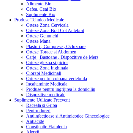
Alimente Bio
Cafea, Ceai Bio
Suplimente Bio
Produse Tehnico Medicale
Orteze Zona Cervicala
Orteze Zona Brat Cot Antebrat
Orteze Genunchi
Orteze Mana
Plasturi , Comprese , Ocluzoare
Orteze Torace si Abdomen
Carje , Bastoane , Dispozitive de Mers
Orteze glezna si picior
Orteza Zona Inghinala
Ciorapi Medicinali
Orteze pentru coloana vertebrala
Incaltaminte Medicala
Produse pentru ingrijirea la domiciliu
Dispozitive medicale
Suplimente Utilizate Frecvent
Raceala si Gripa
Pentru dureri
Antiinfectioase si Antimicotice Ginecologice
Antiacide
Constipatie Flatulenta
Alergii