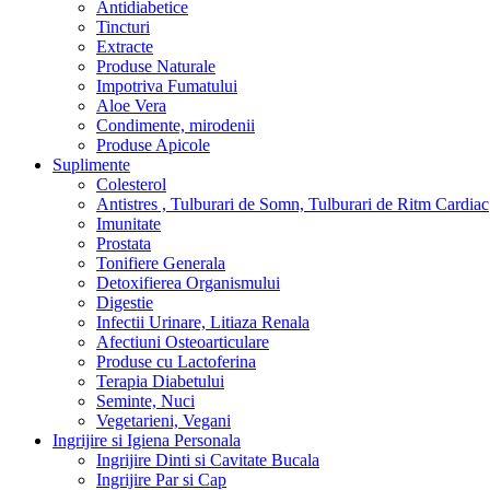
Antidiabetice
Tincturi
Extracte
Produse Naturale
Impotriva Fumatului
Aloe Vera
Condimente, mirodenii
Produse Apicole
Suplimente
Colesterol
Antistres , Tulburari de Somn, Tulburari de Ritm Cardiac
Imunitate
Prostata
Tonifiere Generala
Detoxifierea Organismului
Digestie
Infectii Urinare, Litiaza Renala
Afectiuni Osteoarticulare
Produse cu Lactoferina
Terapia Diabetului
Seminte, Nuci
Vegetarieni, Vegani
Ingrijire si Igiena Personala
Ingrijire Dinti si Cavitate Bucala
Ingrijire Par si Cap