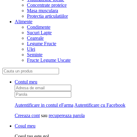
Concentrate proteice
Masa musculara
Protectia articulatiilor
Alimente
Condimente
Sucuri Lapte
Ceareale
Legume Fructe
Ulei
Seminte
Fructe Legume Uscate
Contul meu
Autentificare in contul eFarma
Autentificare cu Facebook
Creeaza cont
sau
recupereaza parola
Cosul meu
Cosul tau este gol