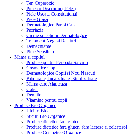
Ten Cuperozic
Piele cu Discromii ( Pete )
Piele Uscata Constitutional
Piele Grasa
Dermatologice Par si Cap
Psoriazis
Creme si Lotiuni Dermatologice
Tratament Negi si Bataturi
Demachiante
Piele Sensibila
Mama si copilul
Produse pentru Perioada Sarcinii
Cosmetice Copii
Dermatologice Copii si Nou Nascuti
Biberoane, Incalzitoare, Sterilizatoare
Mama care Alapteaza
Colici
Dentitie
Vitamine pentru copii
Produse Bio Organice
Uleiuri Bio
Sucuri Bio Organice
Produse dietetice fara gluten
Produse dietetice fara gluten, fara lactoza si colesterol
Produse Cosmetice Organice