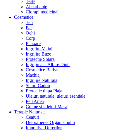
Teste
Absorbante
Ciorapi medicinali
Cosmetice
Ten
Par
Ochi
Corp
Picioare
Ingrijire Maini
Ingrijire Buze
Protectie Solara
Ingrijirea si Albire Dinti
Cosmetice Barbati
Machiaj
Ingrijire Naturala
Seturi Cadou
Protectie dupa Plaja
Uleiuri naturale, uleiuri esentiale
Pell Amar
Creme si Uleiuri Masaj
Terapie Naturista
Ceaiuri
Detoxifierea Organismului
Impotriva Durerilor