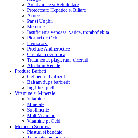
Antidiareice si Rehidratare
Protectoare Hepatice si Biliare
Acnee
Par si Unghii
Memorie
Insuficienta venoasa, varice, tromboflebita
Picaturi de Ochi
Hemoroizi
Produse Antiherpetice
Circulatia periferica
Tratamente, plagi, rani, ulceratii
Afectiuni Renale
Produse Barbati
Gel pentru barbierit
Balsam dupa barbierit
Ingrijirea pielii
Vitamine si Minerale
Vitamine
Minerale
Suplimente
MultiVitamine
Vitamine pt Ochi
Medicina Sportiva
Plasturi si bandaje
Traumatisme locale