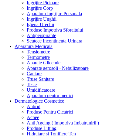
Ingrijire Picioare
Ingrijire Corp
Aparatura Ingrijire Personala
Ingrijire Unghii
Igiena Urechii
Produse Impotriva Sforaitului
Antiperspirante
Scutece Incontinenta Urinara
Aparatura Medicala
Tensiometre
Termometre
Aparate Glicemie
Aparate aerosoli - Nebulizatoare
Cantare
Truse Sanitare
Teste
Umidificatoare
Aparatura pentru medici
Dermatologice Cosmetice
Antirid
Produse Pentru Cicatrici
Acnee
Anti Ageing ( Impotriva Imbatranirii )
Produse Lifting
Hidratare si Tonifiere Ten