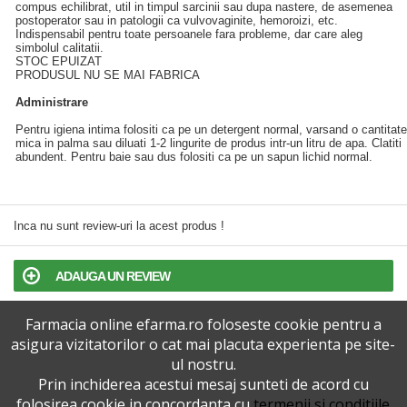
compus echilibrat, util in timpul sarcinii sau dupa nastere, de asemenea
postoperator sau in patologii ca vulvovaginite, hemoroizi, etc.
Indispensabil pentru toate persoanele fara probleme, dar care aleg
simbolul calitatii.
STOC EPUIZAT
PRODUSUL NU SE MAI FABRICA
Administrare
Pentru igiena intima folositi ca pe un detergent normal, varsand o cantitate
mica in palma sau diluati 1-2 lingurite de produs intr-un litru de apa. Clatiti
abundent. Pentru baie sau dus folositi ca pe un sapun lichid normal.
Inca nu sunt review-uri la acest produs !
ADAUGA UN REVIEW
Farmacia online efarma.ro foloseste cookie pentru a
TERMENI SI CONDITII
asigura vizitatorilor o cat mai placuta experienta pe site-
ul nostru.
POLITICA DE CONFIDENTIALITATE
Prin inchiderea acestui mesaj sunteti de acord cu
folosirea cookie in concordanta cu
termenii si conditiile