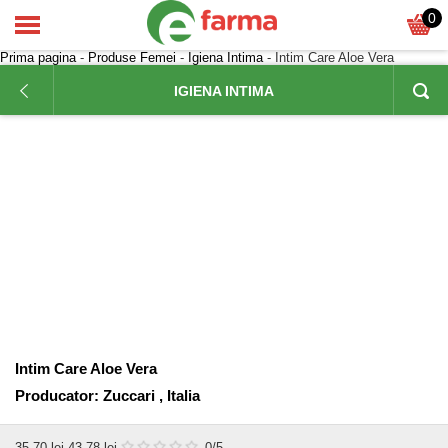
0
Prima pagina
-
Produse Femei
-
Igiena Intima
- Intim Care Aloe Vera
IGIENA INTIMA
Intim Care Aloe Vera
Producator:
Zuccari , Italia
35,70
lei
43,78 lei
0
/5