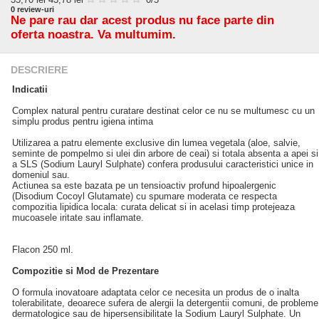
0
review-uri
Ne pare rau dar acest produs nu face parte din
oferta noastra. Va multumim.
DESCRIERE
Indicatii
Complex natural pentru curatare destinat celor ce nu se multumesc cu un
simplu produs pentru igiena intima
Utilizarea a patru elemente exclusive din lumea vegetala (aloe, salvie,
seminte de pompelmo si ulei din arbore de ceai) si totala absenta a apei si
a SLS (Sodium Lauryl Sulphate) confera produsului caracteristici unice in
domeniul sau.
Actiunea sa este bazata pe un tensioactiv profund hipoalergenic
(Disodium Cocoyl Glutamate) cu spumare moderata ce respecta
compozitia lipidica locala: curata delicat si in acelasi timp protejeaza
mucoasele iritate sau inflamate.
Flacon 250 ml.
Compozitie si Mod de Prezentare
O formula inovatoare adaptata celor ce necesita un produs de o inalta
tolerabilitate, deoarece sufera de alergii la detergentii comuni, de probleme
dermatologice sau de hipersensibilitate la Sodium Lauryl Sulphate. Un