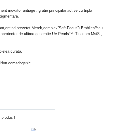
t inovator antiage , gratie principiilor active cu tripla
ipigmentara.
t,antirid,brevetat Merck,complex”Soft-Focus”+Emblica™cu
 fotoprotector de ultima generatie UV-Pearls™+Tinosorb MsiS ,
pielea curata.
nt;Non comedogenic
Adauga comentariu
 produs !