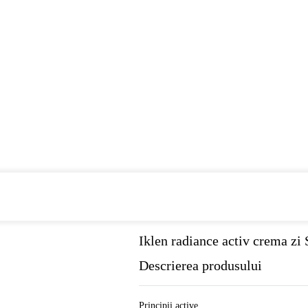
Cumpara de minim 299 lei
din farmaci
Iklen radiance activ crema zi
Descrierea produsului
Principii active