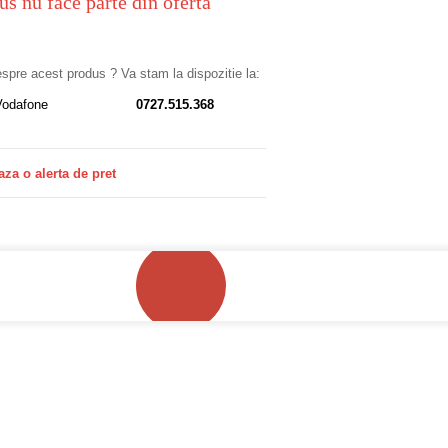
us nu face parte din oferta
despre acest produs ? Va stam la dispozitie la:
Vodafone
0727.515.368
aza o alerta de pret