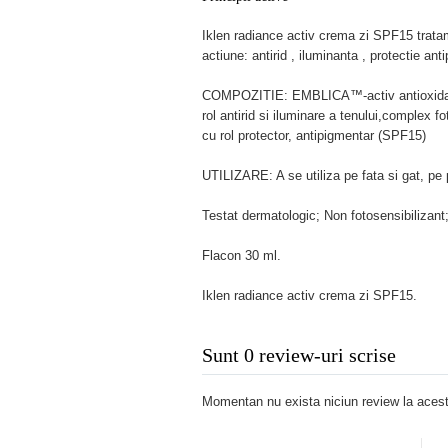
Iklen radiance activ crema zi SPF15 tratamen
actiune: antirid , iluminanta , protectie ant
COMPOZITIE: EMBLICA™-activ antioxidan
rol antirid si iluminare a tenului,complex
cu rol protector, antipigmentar (SPF15)
UTILIZARE: A se utiliza pe fata si gat, pe 
Testat dermatologic; Non fotosensibiliza
Flacon 30 ml.
Iklen radiance activ crema zi SPF15.
Sunt 0 review-uri scrise
Momentan nu exista niciun review la acest