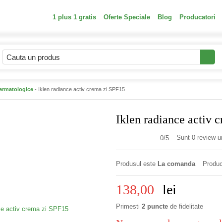
1 plus 1 gratis
Oferte Speciale
Blog
Producatori
ermatologice
- Iklen radiance activ crema zi SPF15
Iklen radiance activ 
Sunt 0 review-ur
0/
5
Produsul este
La comanda
Produc
138,00
lei
Primesti
2 puncte
de fidelitate