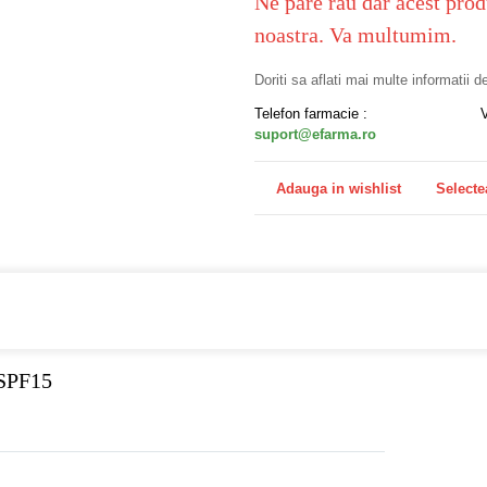
Ne pare rau dar acest prod
noastra. Va multumim.
Doriti sa aflati mai multe informatii 
Telefon farmacie :
suport@efarma.ro
Adauga in wishlist
Selecte
a online eFarma si beneficiezi de transport gratuit!
 SPF15