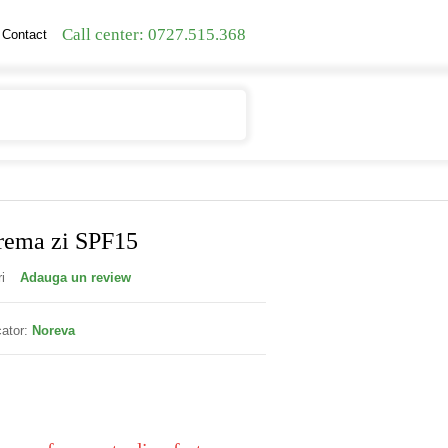
Call center: 0727.515.368
Contact
Contul meu
Cosul meu
crema zi SPF15
i
Adauga un review
ator:
Noreva