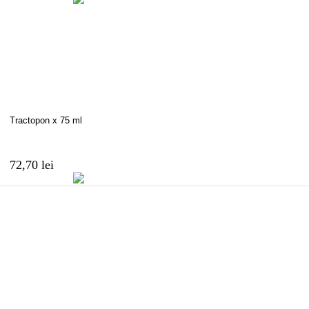
Tractopon x 75 ml
72,70 lei
Photoderm Max Bio Crema