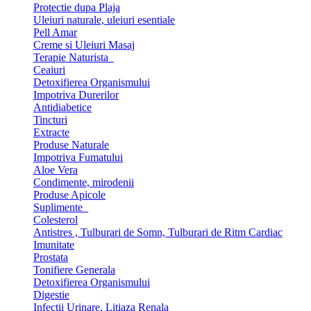
Protectie dupa Plaja
Uleiuri naturale, uleiuri esentiale
Pell Amar
Creme si Uleiuri Masaj
Terapie Naturista
Ceaiuri
Detoxifierea Organismului
Impotriva Durerilor
Antidiabetice
Tincturi
Extracte
Produse Naturale
Impotriva Fumatului
Aloe Vera
Condimente, mirodenii
Produse Apicole
Suplimente
Colesterol
Antistres , Tulburari de Somn, Tulburari de Ritm Cardiac
Imunitate
Prostata
Tonifiere Generala
Detoxifierea Organismului
Digestie
Infectii Urinare, Litiaza Renala