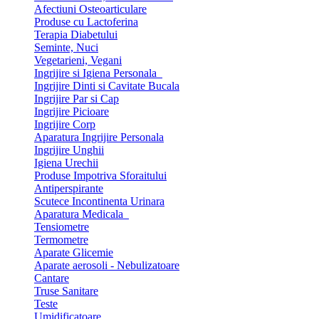
Afectiuni Osteoarticulare
Produse cu Lactoferina
Terapia Diabetului
Seminte, Nuci
Vegetarieni, Vegani
Ingrijire si Igiena Personala
Ingrijire Dinti si Cavitate Bucala
Ingrijire Par si Cap
Ingrijire Picioare
Ingrijire Corp
Aparatura Ingrijire Personala
Ingrijire Unghii
Igiena Urechii
Produse Impotriva Sforaitului
Antiperspirante
Scutece Incontinenta Urinara
Aparatura Medicala
Tensiometre
Termometre
Aparate Glicemie
Aparate aerosoli - Nebulizatoare
Cantare
Truse Sanitare
Teste
Umidificatoare