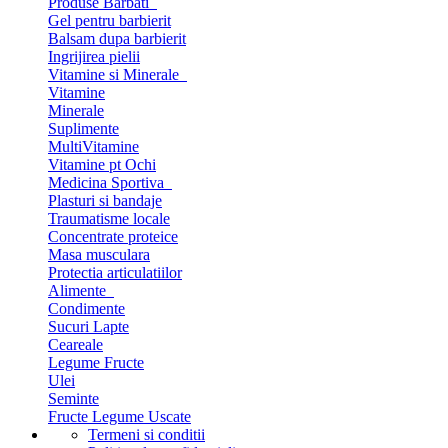
Produse Barbati
Gel pentru barbierit
Balsam dupa barbierit
Ingrijirea pielii
Vitamine si Minerale
Vitamine
Minerale
Suplimente
MultiVitamine
Vitamine pt Ochi
Medicina Sportiva
Plasturi si bandaje
Traumatisme locale
Concentrate proteice
Masa musculara
Protectia articulatiilor
Alimente
Condimente
Sucuri Lapte
Ceareale
Legume Fructe
Ulei
Seminte
Fructe Legume Uscate
Termeni si conditii