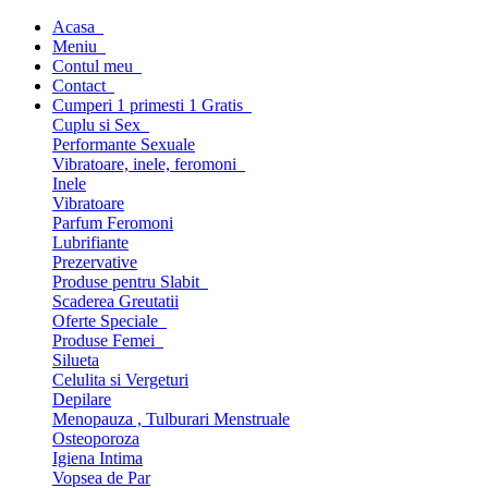
Acasa
Meniu
Contul meu
Contact
Cumperi 1 primesti 1 Gratis
Cuplu si Sex
Performante Sexuale
Vibratoare, inele, feromoni
Inele
Vibratoare
Parfum Feromoni
Lubrifiante
Prezervative
Produse pentru Slabit
Scaderea Greutatii
Oferte Speciale
Produse Femei
Silueta
Celulita si Vergeturi
Depilare
Menopauza , Tulburari Menstruale
Osteoporoza
Igiena Intima
Vopsea de Par