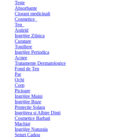
Teste
Absorbante
Ciorapi medicinali
Cosmetice
Ten
Antirid
Ingrijire Zilnica
Curatare
Tonifiere
Ingrijire Periodica
Acnee
Tratamente Dermatologice
Fond de Ten
Par
Ochi
Corp
Picioare
Ingrijire Maini
Ingrijire Buze
Protectie Solara
Ingrijirea si Albire Dinti
Cosmetice Barbati
Machiaj
Ingrijire Naturala
Seturi Cadou