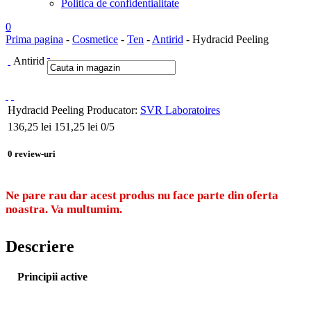
Politica de confidentialitate
0
Prima pagina
-
Cosmetice
-
Ten
-
Antirid
- Hydracid Peeling
Antirid
Hydracid Peeling
Producator:
SVR Laboratoires
136,25
lei
151,25 lei
0
/5
0
review-uri
Ne pare rau dar acest produs nu face parte din oferta
noastra. Va multumim.
Descriere
Principii active