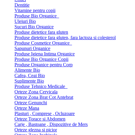
Dentitie
Vitamine pentru copii
Produse Bio Organice
Uleiuri Bio
Sucuri Bio Organice
Produse dietetice fara gluten
Produse dietetice fara gluten, fara lactoza si colesterol
Produse Cosmetice Organice
Sapunuri Organice
Produse Igiena Intima Organice
Produse Bio Organice Copii
Produse Organice pentru Corp
Alimente Bio
Cafea, Ceai Bio
Suplimente Bio
Produse Tehnico Medicale
Orteze Zona Cervicala
Orteze Zona Brat Cot Antebrat
Orteze Genunchi
Orteze Mana
Plasturi , Comprese , Ocluzoare
Orteze Torace si Abdomen
Carje , Bastoane , Dispozitive de Mers
Orteze glezna si picior