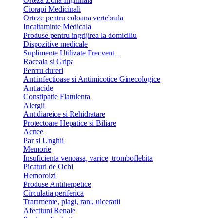
Orteza Zona Inghinala
Ciorapi Medicinali
Orteze pentru coloana vertebrala
Incaltaminte Medicala
Produse pentru ingrijirea la domiciliu
Dispozitive medicale
Suplimente Utilizate Frecvent
Raceala si Gripa
Pentru dureri
Antiinfectioase si Antimicotice Ginecologice
Antiacide
Constipatie Flatulenta
Alergii
Antidiareice si Rehidratare
Protectoare Hepatice si Biliare
Acnee
Par si Unghii
Memorie
Insuficienta venoasa, varice, tromboflebita
Picaturi de Ochi
Hemoroizi
Produse Antiherpetice
Circulatia periferica
Tratamente, plagi, rani, ulceratii
Afectiuni Renale