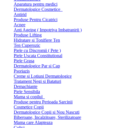
Aparatura pentru medici
Dermatologice Cosmetice
Antirid
Produse Pentru Cicatrici
Acnee
Anti Ageing ( Impotriva Imbatranirii )
Produse Lifting
Hidratare si Tonifiere Ten
Ten Cuperozic
Piele cu Discromii ( Pete )
Piele Uscata Constitutional
Piele Grasa
Dermatologice Par si Cap
Psoriazis
Creme si Lotiuni Dermatologice
Tratament Negi si Bataturi
Demachiante
Piele Sensibila
Mama si copilul
Produse pentru Perioada Sarcinii
Cosmetice Copii
Dermatologice Copii si Nou Nascuti
Biberoane, Incalzitoare, Sterilizatoare
Mama care Alapteaza
Colici