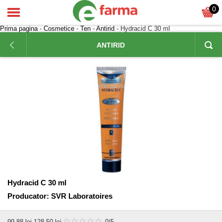
0
Prima pagina
-
Cosmetice
-
Ten
-
Antirid
- Hydracid C 30 ml
ANTIRID
Hydracid C 30 ml
Producator:
SVR Laboratoires
99,88
lei
128,50 lei
0
/5