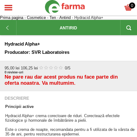
0
Prima pagina
-
Cosmetice
-
Ten
-
Antirid
- Hydracid Alpha+
ANTIRID
Hydracid Alpha+
Producator:
SVR Laboratoires
95,00
lei
106,25 lei
0
/5
0
review-uri
Ne pare rau dar acest produs nu face parte din
oferta noastra. Va multumim.
DESCRIERE
Principii active
Hydracid Alpha+ crema corectoare de riduri. Corectează efectele
fiziologice şi hormonale de îmbătrânire a pielii.
Este o crema de noapte, recomandata pentru a fi utilizata de la vârsta de
35 de ani, pentru restructurarea epidermei.