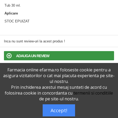
Tub 30 ml.
Aplicare
STOC EPUIZAT
Inca nu sunt review-uri la acest produs !
ADAUGA UN REVIEW
Farmacia online efarma.ro foloseste cookie pentru a
TERMENI SI CONDITII
asigura vizitatorilor o cat mai placuta experienta pe site-
ul nostru.
POLITICA DE CONFIDENTIALITATE
Prin inchiderea acestui mesaj sunteti de acord cu
folosirea cookie in concordanta cu
termenii si conditiile
VERSIUNEA DESKTOP
de pe site-ul nostru.
Accept!
Telefoane eFarma:
0727515368
Dreptul de autor © efarma.ro - Toate Drepturile Rezervate.